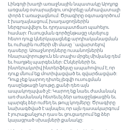
Լինգոյի խաղի առաջնային նպատակը Արդյոք
առցանց օտարալեզու սովորելը անհավատալի
փորձ է առաջացնում: Ծրագիրը օգտագործում
է խաղայնացում, խաղացողներին
ներգրավվելու եւ դրդապատճառ պահելու
համար: Ուսուցման գործընթացը սկսելուց
հետո դուք կներկայացնեք արդիականացման
եւ ուժային ուժերի մի մասը `ավարտելով
դասերը: Առաջնորդները ուսանողներին
հնարավորություն են տալիս մրցել միմյանց դեմ
եւ հաղթել պարգեւներ: Ընկերների եւ
ինտերակտիվ ինտերֆեյսը ապահովում է, որ
դուք մնում եք մոտիվացված եւ զվարճացված:
Դուք չեք կարող դիտել լեզվի ուսուցման
դասընթացի նյութը, քանի դեռ այն
ապակողպված չէ: Կարող եք նաեւ ժամանակ
առ ժամանակ հետեւել ձեր առաջընթացին եւ
պարզել ձեր ուժեղ եւ թույլ կողմերը: Ծրագիրը
նախագծված է այնպես, որ այն դասակարգում
է յուրաքանչյուր դաս եւ ցուցադրում եք ձեր
կայացրած սխալների քանակը: