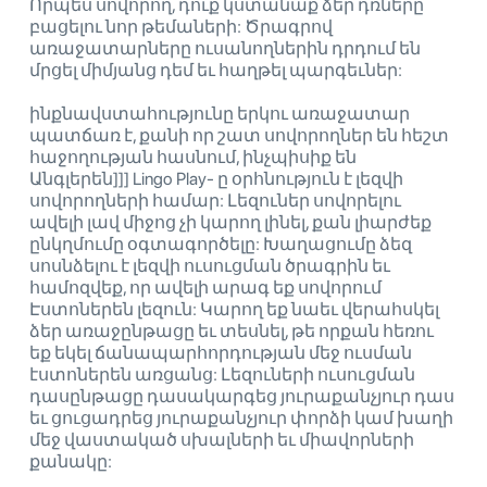
Որպես սովորող, դուք կստանաք ձեր դռները
բացելու նոր թեմաների: Ծրագրով
առաջատարները ուսանողներին դրդում են
մրցել միմյանց դեմ եւ հաղթել պարգեւներ:
ինքնավստահությունը երկու առաջատար
պատճառ է, քանի որ շատ սովորողներ են հեշտ
հաջողության հասնում, ինչպիսիք են
Անգլերեն]]] Lingo Play- ը օրհնություն է լեզվի
սովորողների համար: Լեզուներ սովորելու
ավելի լավ միջոց չի կարող լինել, քան լիարժեք
ընկղմումը օգտագործելը: Խաղացումը ձեզ
սոսնձելու է լեզվի ուսուցման ծրագրին եւ
համոզվեք, որ ավելի արագ եք սովորում
Էստոներեն լեզուն: Կարող եք նաեւ վերահսկել
ձեր առաջընթացը եւ տեսնել, թե որքան հեռու
եք եկել ճանապարհորդության մեջ ուսման
էստոներեն առցանց: Լեզուների ուսուցման
դասընթացը դասակարգեց յուրաքանչյուր դաս
եւ ցուցադրեց յուրաքանչյուր փորձի կամ խաղի
մեջ վաստակած սխալների եւ միավորների
քանակը: