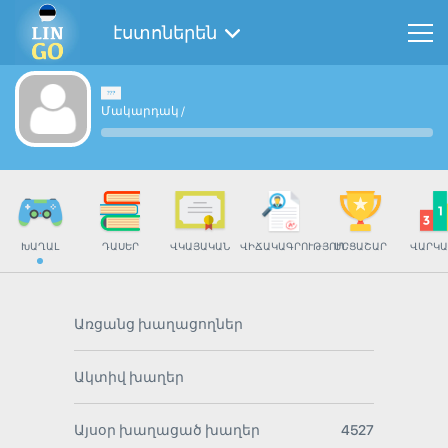
էստոներեն
Մակարդակ
/
ԽԱՂԱԼ
ԴԱՍԵՐ
ՎԿԱՅԱԿԱՆ
ՎԻՃԱԿԱԳՐՈՒԹՅՈՒՆ
ՄՐՑԱՇԱՐ
ՎԱՐԿԱ
Առցանց խաղացողներ
Ակտիվ խաղեր
Այսօր խաղացած խաղեր
4527