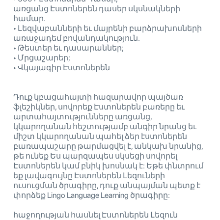
առցանց Էստոներեն դասեր սկսնակների
համար.
‣ Լեզվաբանների եւ մայրենի բարձրախոսների
առաջադեմ բովանդակություն.
‣ Թեստեր եւ դասարաններ;
‣ Մրցաշարեր;
‣ Վկայագիր Էստոներեն
Դուք կբացահայտի հազարավոր պայծառ
ֆլեշիկներ, սովորեք Էստոներեն բառերը եւ
արտահայտությունները առցանց,
կկարողանան հեշտությամբ անգիր նրանց եւ
միշտ կկարողանան պահել ձեր էստոներեն
բառապաշարը թարմացվել է, անկախ նրանից,
թե ունեք Ես պարզապես սկսեցի սովորել
Էստոներեն կամ բնիկ խոսնակ է: Եթե ​​փնտրում
եք լավագույնը Էստոներեն Լեզուների
ուսուցման ծրագիրը, դուք անպայման պետք է
փորձեք Lingo Language Learning ծրագիրը:
հաջողության հասնել Էստոներեն Լեզուն