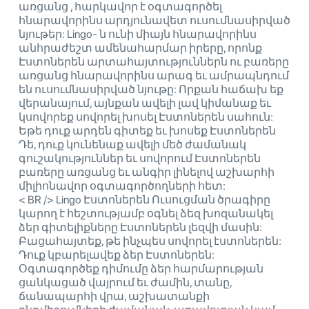
առցանց , հարկավոր է օգտագործել
հնարավորինս արդյունավետ ուսումնասիրված
նյութեր: Lingo- ն ունի միայն հնարավորինս
անհրաժեշտ ամենահարմար իրերը, որոնք
Էստոներեն արտահայտություններն ու բառերը
առցանց հնարավորինս արագ եւ ամրապնդում
են ուսումնասիրված նյութը: Որքան հաճախ եք
վերանայում, այնքան ավելի լավ կիմանաք եւ
կսովորեք սովորել խոսել Էստոներեն սահուն:
Եթե ​​դուք արդեն գիտեք եւ խոսեք Էստոներեն
Դե, դուք կունենաք ավելի մեծ ժամանակ
գուշակություններ եւ սովորում Էստոներեն
բառերը առցանց եւ անգիր լինելով աշխարհի
միլիոնավոր օգտագործողների հետ:
< BR /> Lingo Էստոներեն Ուսուցման ծրագիրը
կարող է հեշտությամբ օգնել ձեզ խոզանակել
ձեր գիտելիքները Էստոներեն լեզվի մասին:
Բացահայտեք, թե ինչպես սովորել էստոներեն:
Դուք կբարելավեք ձեր Էստոներեն:
Օգտագործեք դիմումը ձեր հարմարության
ցանկացած վայրում եւ ժամին, տանը,
ճանապարհի վրա, աշխատանքի