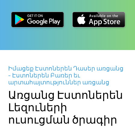
Իմացեք Էստոներեն Դասեր առցանց
- Էստոներեն Բառեր եւ
արտահայտություններ առցանց
Առցանց Էստոներեն
Լեզուների
ուսուցման ծրագիր