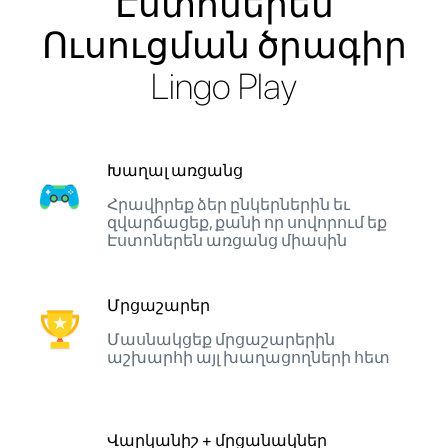
Էստոներեն
Ուսուցման ծրագիր
Lingo Play
Խաղալ առցանց
Հրավիրեք ձեր ընկերներին եւ
զվարճացեք, քանի որ սովորում եք
Էստոներեն առցանց միասին
Մրցաշարեր
Մասնակցեք մրցաշարերին
աշխարհի այլ խաղացողների հետ
Վարկանիշ + մրցանակներ