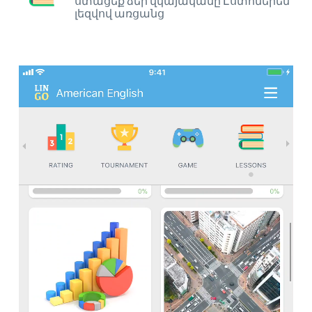
ստացեք ձեր վկայականը Էստոներեն
լեզվով առցանց