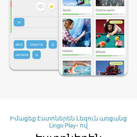
Իմացեք Էստոներեն Լեզուն առցանց
Lingo Play- ով