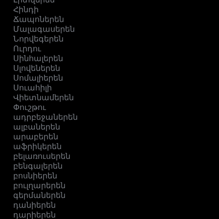
Հինդի
Ճապոներեն
Մալագասերեն
Նորվեգերեն
Ուրդու
Սինհալերեն
Սլովեներեն
Սոմալիերեն
Սուահիլի
Վիետնամերեն
Փուշթու
ադրբեջաներեն
ալբաներեն
արաբերեն
աֆրիկերեն
բելառուսերեն
բենգալերեն
բոսնիերեն
բուլղարերեն
գերմաներեն
դանիերեն
դարիերեն