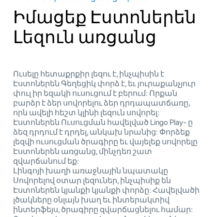
Իմացեք Էստոներեն
Լեզուն առցանց
Ուսելը հետաքրքիր լեզու է, ինչպիսին է
Էստոներեն Գեղեցիկ փորձ է, եւ յուրաքանչյուր
փուլ իր եզակի ուսուցում է բերում: Որքան
բարձր է ձեր սովորելու ձեր դրդապատճառը,
որն ավելի հեշտ կլինի լեզուն սովորել:
Էստոներեն Ուսուցման հավելված Lingo Play- ը
ձեզ դրդում է դրդել, անկախ նրանից: Փորձեք
լեզվի ուսուցման ծրագիրը եւ վայելեք սովորելը
Էստոներեն առցանց, մինչդեռ շատ
զվարճանում եք:
Լինգոյի խաղի առաջնային նպատակը
Սովորելով օտար լեզուներ, ինչպիսիք են
Էստոներեն կյանքի կյանքի փորձը: Հավելվածի
լծակները օնլայն խաղ եւ ինտերակտիվ
ինտերֆեյս, ծրագիրը զվարճացնելու համար: