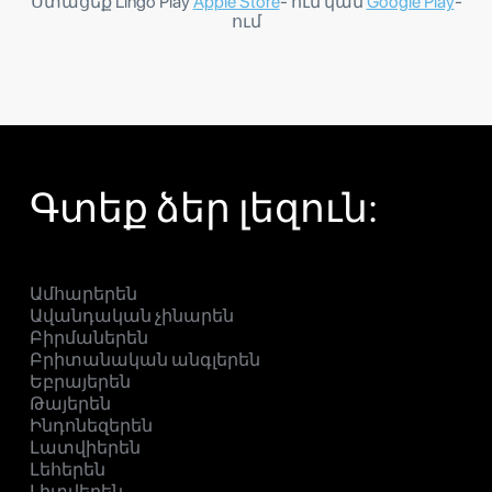
Ստացեք Lingo Play
Apple Store
- ում կամ
Google Play
-
ում
Գտեք ձեր լեզուն:
Ամհարերեն
Ավանդական չինարեն
Բիրմաներեն
Բրիտանական անգլերեն
Եբրայերեն
Թայերեն
Ինդոնեզերեն
Լատվիերեն
Լեհերեն
Լիտվերեն