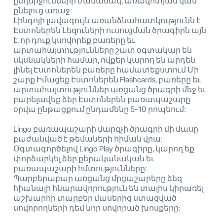
ընդմիջումների ժամանակ, առավոտյան կամ
քնելուց առաջ:
Լինգոյի լավագույն առանձնահատկությունն է
Էստոներեն Լեզուների ուսուցման ծրագիրն այն
է, որ դուք կսովորեք բառերը եւ
արտահայտությունները շատ օգտակար են
սկսնակների համար, ովքեր կարող են արդեն
լինել Էստոներեն բառերը համատեքստում Մի
շարք Իմացեք Էստոներեն Flashcards, բառերը եւ
արտահայտություններ առցանց ծրագրի մեջ եւ
բարելավեք ձեր Էստոներեն բառապաշարը
օրվա ընթացքում ընդամենը 5-10 րոպեում:
Lingo բառապաշարի մարզչի ծրագրի մի մասը
բաժանված է թեմաների հիման վրա:
Օգտագործելով Lingo Play ծրագիրը, կարող եք
փորձարկել ձեր քերականական եւ
բառապաշարի հմտությունները:
Պարբերաբար առցանց մրցաշարերը ձեզ
հիանալի հնարավորություն են տալիս կիրառել
աշխարհի տարբեր մասերից ստացված
սովորողների դեմ նոր սովորած խոսքերը: