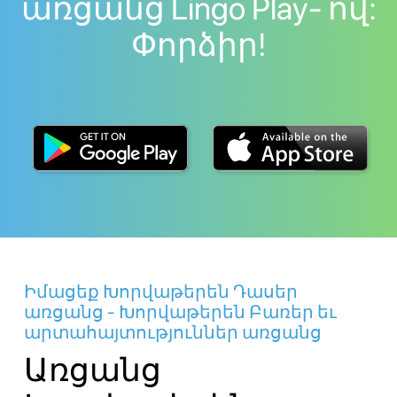
առցանց Lingo Play- ով:
Փորձիր!
Իմացեք Խորվաթերեն Դասեր
առցանց - Խորվաթերեն Բառեր եւ
արտահայտություններ առցանց
Առցանց