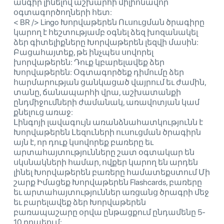
անգիր լինելով աշխարհի միլիոնավոր
օգտագործողների հետ:
< BR /> Lingo Խորվաթերեն Ուսուցման ծրագիրը
կարող է հեշտությամբ օգնել ձեզ խոզանակել
ձեր գիտելիքները Խորվաթերեն լեզվի մասին:
Բացահայտեք, թե ինչպես սովորել
խորվաթերեն: Դուք կբարելավեք ձեր
Խորվաթերեն: Օգտագործեք դիմումը ձեր
հարմարության ցանկացած վայրում եւ ժամին,
տանը, ճանապարհի վրա, աշխատանքի
ընդմիջումների ժամանակ, առավոտյան կամ
քնելուց առաջ:
Լինգոյի լավագույն առանձնահատկությունն է
Խորվաթերեն Լեզուների ուսուցման ծրագիրն
այն է, որ դուք կսովորեք բառերը եւ
արտահայտությունները շատ օգտակար են
սկսնակների համար, ովքեր կարող են արդեն
լինել Խորվաթերեն բառերը համատեքստում Մի
շարք Իմացեք Խորվաթերեն Flashcards, բառերը
եւ արտահայտություններ առցանց ծրագրի մեջ
եւ բարելավեք ձեր Խորվաթերեն
բառապաշարը օրվա ընթացքում ընդամենը 5-
10 րոպեում: