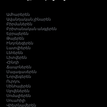
Ամհարերեն
Ավանդական չինարեն
Բիրմաներեն
Բրիտանական անգլերեն
Եբրայերեն
Թայերեն
Ինդոնեզերեն
Լատվիերեն
Լեհերեն
Լիտվերեն
Հինդի
Ճապոներեն
Մալագասերեն
Նորվեգերեն
Ուրդու
Սինհալերեն
Սլովեներեն
Սոմալիերեն
Սուահիլի
Վիետնամերեն