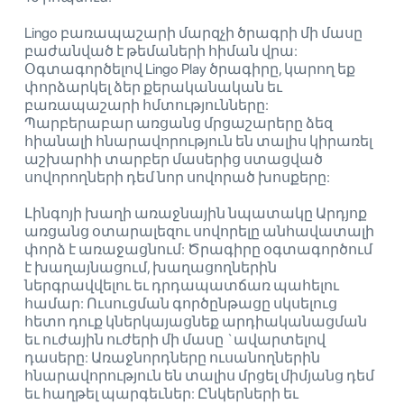
Lingo բառապաշարի մարզչի ծրագրի մի մասը
բաժանված է թեմաների հիման վրա:
Օգտագործելով Lingo Play ծրագիրը, կարող եք
փորձարկել ձեր քերականական եւ
բառապաշարի հմտությունները:
Պարբերաբար առցանց մրցաշարերը ձեզ
հիանալի հնարավորություն են տալիս կիրառել
աշխարհի տարբեր մասերից ստացված
սովորողների դեմ նոր սովորած խոսքերը:
Լինգոյի խաղի առաջնային նպատակը Արդյոք
առցանց օտարալեզու սովորելը անհավատալի
փորձ է առաջացնում: Ծրագիրը օգտագործում
է խաղայնացում, խաղացողներին
ներգրավվելու եւ դրդապատճառ պահելու
համար: Ուսուցման գործընթացը սկսելուց
հետո դուք կներկայացնեք արդիականացման
եւ ուժային ուժերի մի մասը `ավարտելով
դասերը: Առաջնորդները ուսանողներին
հնարավորություն են տալիս մրցել միմյանց դեմ
եւ հաղթել պարգեւներ: Ընկերների եւ