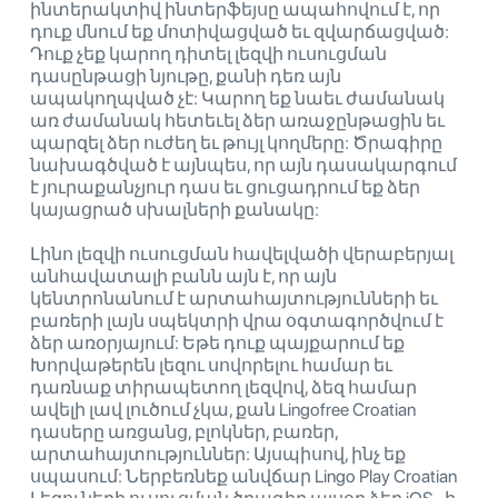
ինտերակտիվ ինտերֆեյսը ապահովում է, որ
դուք մնում եք մոտիվացված եւ զվարճացված:
Դուք չեք կարող դիտել լեզվի ուսուցման
դասընթացի նյութը, քանի դեռ այն
ապակողպված չէ: Կարող եք նաեւ ժամանակ
առ ժամանակ հետեւել ձեր առաջընթացին եւ
պարզել ձեր ուժեղ եւ թույլ կողմերը: Ծրագիրը
նախագծված է այնպես, որ այն դասակարգում
է յուրաքանչյուր դաս եւ ցուցադրում եք ձեր
կայացրած սխալների քանակը:
Լինո լեզվի ուսուցման հավելվածի վերաբերյալ
անհավատալի բանն այն է, որ այն
կենտրոնանում է արտահայտությունների եւ
բառերի լայն սպեկտրի վրա օգտագործվում է
ձեր առօրյայում: Եթե ​​դուք պայքարում եք
Խորվաթերեն լեզու սովորելու համար եւ
դառնաք տիրապետող լեզվով, ձեզ համար
ավելի լավ լուծում չկա, քան Lingofree Croatian
դասերը առցանց, բլոկներ, բառեր,
արտահայտություններ: Այսպիսով, ինչ եք
սպասում: Ներբեռնեք անվճար Lingo Play Croatian