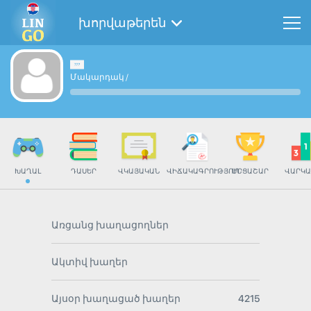
խորվաթերեն
Մակարդակ
/
ԽԱՂԱԼ
ԴԱՍԵՐ
ՎԿԱՅԱԿԱՆ
ՎԻՃԱԿԱԳՐՈՒԹՅՈՒՆ
ՄՐՑԱՇԱՐ
ՎԱՐԿԱ
Առցանց խաղացողներ
Ակտիվ խաղեր
Այսօր խաղացած խաղեր
4215