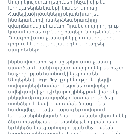
Սովորելով օտար լեզուներ, ինչպիսիք են
Խորվաթերեն կյանքի կյանքի փորձը:
Հավելվածի լծակները օնլայն խաղ եւ
ինտերակտիվ ինտերֆեյս, ծրագիրը
զվարճացնելու համար: Որպես սովորող, դուք
կստանաք ձեր դռները բացելու նոր թեմաների:
Ծրագրով առաջատարները ուսանողներին
դրդում են մրցել միմյանց դեմ եւ հաղթել
պարգեւներ:
ինքնավստահությունը երկու առաջատար
պատճառ է, քանի որ շատ սովորողներ են հեշտ
հաջողության հասնում, ինչպիսիք են
Անգլերեն]]] Lingo Play- ը օրհնություն է լեզվի
սովորողների համար: Լեզուներ սովորելու
ավելի լավ միջոց չի կարող լինել, քան լիարժեք
ընկղմումը օգտագործելը: Խաղացումը ձեզ
սոսնձելու է լեզվի ուսուցման ծրագրին եւ
համոզվեք, որ ավելի արագ եք սովորում
Խորվաթերեն լեզուն: Կարող եք նաեւ վերահսկել
ձեր առաջընթացը եւ տեսնել, թե որքան հեռու
եք եկել ճանապարհորդության մեջ ուսման
խորվաթերեն առցանց: Լեզուների ուսուցման