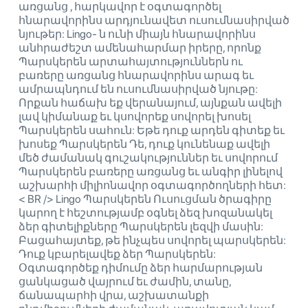
առցանց , հարկավոր է օգտագործել
հնարավորինս արդյունավետ ուսումնասիրված
նյութեր: Lingo- ն ունի միայն հնարավորինս
անհրաժեշտ ամենահարմար իրերը, որոնք
Պարսկերեն արտահայտություններն ու
բառերը առցանց հնարավորինս արագ եւ
ամրապնդում են ուսումնասիրված նյութը:
Որքան հաճախ եք վերանայում, այնքան ավելի
լավ կիմանաք եւ կսովորեք սովորել խոսել
Պարսկերեն սահուն: Եթե ​​դուք արդեն գիտեք եւ
խոսեք Պարսկերեն Դե, դուք կունենաք ավելի
մեծ ժամանակ գուշակություններ եւ սովորում
Պարսկերեն բառերը առցանց եւ անգիր լինելով
աշխարհի միլիոնավոր օգտագործողների հետ:
< BR /> Lingo Պարսկերեն Ուսուցման ծրագիրը
կարող է հեշտությամբ օգնել ձեզ խոզանակել
ձեր գիտելիքները Պարսկերեն լեզվի մասին:
Բացահայտեք, թե ինչպես սովորել պարսկերեն:
Դուք կբարելավեք ձեր Պարսկերեն:
Օգտագործեք դիմումը ձեր հարմարության
ցանկացած վայրում եւ ժամին, տանը,
ճանապարհի վրա, աշխատանքի