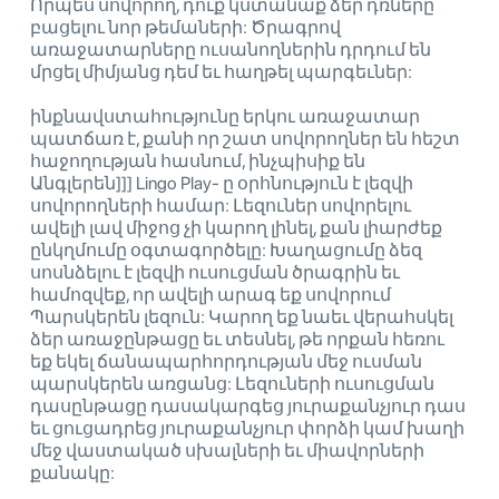
Որպես սովորող, դուք կստանաք ձեր դռները
բացելու նոր թեմաների: Ծրագրով
առաջատարները ուսանողներին դրդում են
մրցել միմյանց դեմ եւ հաղթել պարգեւներ:
ինքնավստահությունը երկու առաջատար
պատճառ է, քանի որ շատ սովորողներ են հեշտ
հաջողության հասնում, ինչպիսիք են
Անգլերեն]]] Lingo Play- ը օրհնություն է լեզվի
սովորողների համար: Լեզուներ սովորելու
ավելի լավ միջոց չի կարող լինել, քան լիարժեք
ընկղմումը օգտագործելը: Խաղացումը ձեզ
սոսնձելու է լեզվի ուսուցման ծրագրին եւ
համոզվեք, որ ավելի արագ եք սովորում
Պարսկերեն լեզուն: Կարող եք նաեւ վերահսկել
ձեր առաջընթացը եւ տեսնել, թե որքան հեռու
եք եկել ճանապարհորդության մեջ ուսման
պարսկերեն առցանց: Լեզուների ուսուցման
դասընթացը դասակարգեց յուրաքանչյուր դաս
եւ ցուցադրեց յուրաքանչյուր փորձի կամ խաղի
մեջ վաստակած սխալների եւ միավորների
քանակը: