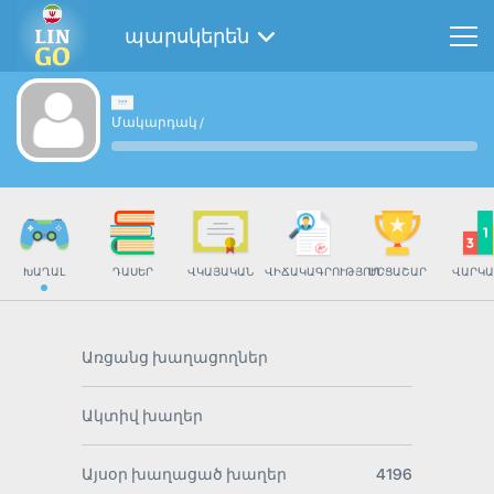
պարսկերեն
Մակարդակ
/
ԽԱՂԱԼ
ԴԱՍԵՐ
ՎԿԱՅԱԿԱՆ
ՎԻՃԱԿԱԳՐՈՒԹՅՈՒՆ
ՄՐՑԱՇԱՐ
ՎԱՐԿԱ
Առցանց խաղացողներ
Ակտիվ խաղեր
Այսօր խաղացած խաղեր
4196