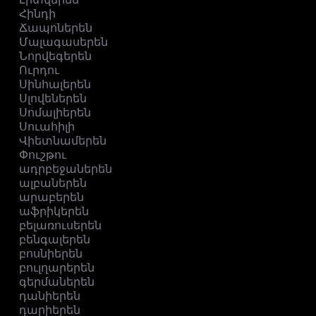
Հինդի
Ճապոներեն
Մալագասերեն
Նորվեգերեն
Ուրդու
Սինհալերեն
Սլովեներեն
Սոմալիերեն
Սուահիլի
Վիետնամերեն
Փուշթու
ադրբեջաներեն
ալբաներեն
արաբերեն
աֆրիկերեն
բելառուսերեն
բենգալերեն
բոսնիերեն
բուլղարերեն
գերմաներեն
դանիերեն
դարիերեն