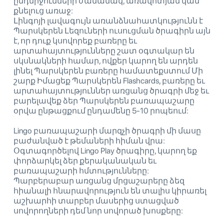
ընդմիջումների ժամանակ, առավոտյան կամ
քնելուց առաջ:
Լինգոյի լավագույն առանձնահատկությունն է
Պարսկերեն Լեզուների ուսուցման ծրագիրն այն
է, որ դուք կսովորեք բառերը եւ
արտահայտությունները շատ օգտակար են
սկսնակների համար, ովքեր կարող են արդեն
լինել Պարսկերեն բառերը համատեքստում Մի
շարք Իմացեք Պարսկերեն Flashcards, բառերը եւ
արտահայտություններ առցանց ծրագրի մեջ եւ
բարելավեք ձեր Պարսկերեն բառապաշարը
օրվա ընթացքում ընդամենը 5-10 րոպեում:
Lingo բառապաշարի մարզչի ծրագրի մի մասը
բաժանված է թեմաների հիման վրա:
Օգտագործելով Lingo Play ծրագիրը, կարող եք
փորձարկել ձեր քերականական եւ
բառապաշարի հմտությունները:
Պարբերաբար առցանց մրցաշարերը ձեզ
հիանալի հնարավորություն են տալիս կիրառել
աշխարհի տարբեր մասերից ստացված
սովորողների դեմ նոր սովորած խոսքերը: