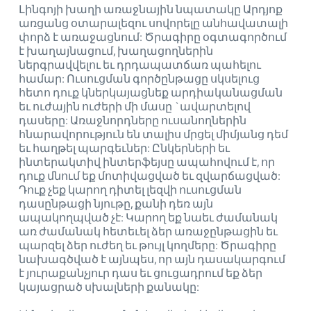
Լինգոյի խաղի առաջնային նպատակը Արդյոք
առցանց օտարալեզու սովորելը անհավատալի
փորձ է առաջացնում: Ծրագիրը օգտագործում
է խաղայնացում, խաղացողներին
ներգրավվելու եւ դրդապատճառ պահելու
համար: Ուսուցման գործընթացը սկսելուց
հետո դուք կներկայացնեք արդիականացման
եւ ուժային ուժերի մի մասը `ավարտելով
դասերը: Առաջնորդները ուսանողներին
հնարավորություն են տալիս մրցել միմյանց դեմ
եւ հաղթել պարգեւներ: Ընկերների եւ
ինտերակտիվ ինտերֆեյսը ապահովում է, որ
դուք մնում եք մոտիվացված եւ զվարճացված:
Դուք չեք կարող դիտել լեզվի ուսուցման
դասընթացի նյութը, քանի դեռ այն
ապակողպված չէ: Կարող եք նաեւ ժամանակ
առ ժամանակ հետեւել ձեր առաջընթացին եւ
պարզել ձեր ուժեղ եւ թույլ կողմերը: Ծրագիրը
նախագծված է այնպես, որ այն դասակարգում
է յուրաքանչյուր դաս եւ ցուցադրում եք ձեր
կայացրած սխալների քանակը: