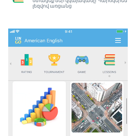
ստացեք ձեր վկայականը Պարսկերեն
լեզվով առցանց