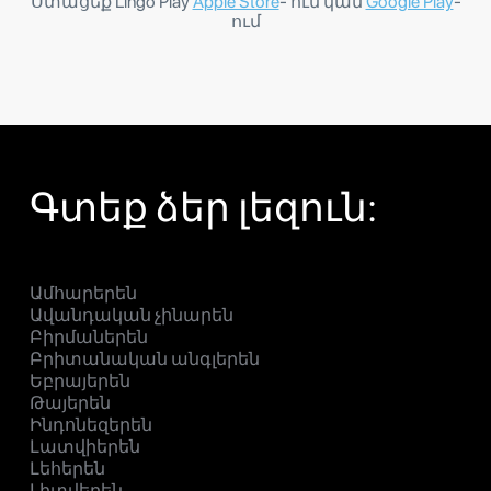
Ստացեք Lingo Play
Apple Store
- ում կամ
Google Play
-
ում
Գտեք ձեր լեզուն:
Ամհարերեն
Ավանդական չինարեն
Բիրմաներեն
Բրիտանական անգլերեն
Եբրայերեն
Թայերեն
Ինդոնեզերեն
Լատվիերեն
Լեհերեն
Լիտվերեն