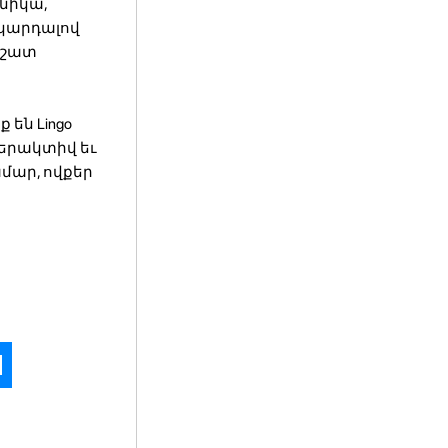
խնիկա,
 կարդալով
 շատ
են Lingo
տերակտիվ եւ
մար, ովքեր