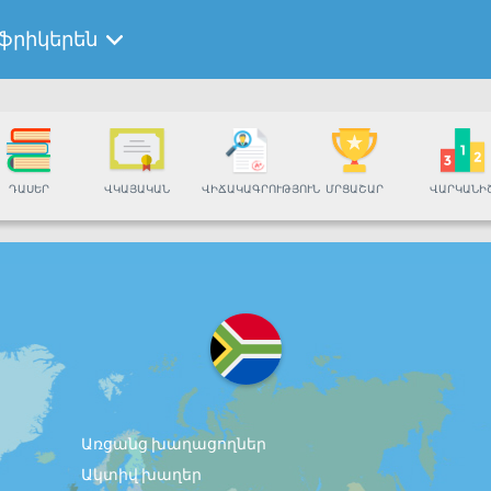
ֆրիկերեն
ԴԱՍԵՐ
ՎԿԱՅԱԿԱՆ
ՎԻՃԱԿԱԳՐՈՒԹՅՈՒՆ
ՄՐՑԱՇԱՐ
ՎԱՐԿԱՆԻ
Առցանց խաղացողներ
Ակտիվ խաղեր