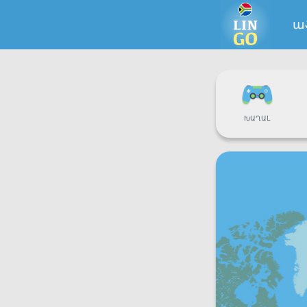
ա
ԽԱՂԱԼ