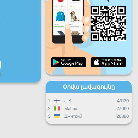
Ուրբ
Շբթ
Կիր
Ամենօրյա առաջընթաց
Ամսական առաջընթաց
Վկայական
Ընդհանուր առաջընթաց
Օրվա լավագույնը
1.
J. K
43120
2.
Matteo
27060
3.
Дмитрий
26880