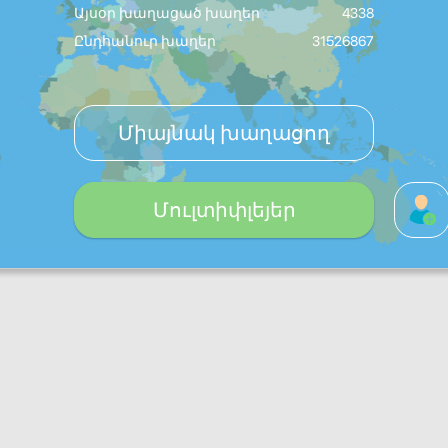
Այսօր խաղացած խաղեր
4338
Ընդհանուր խաղեր
31526867
Միայնակ խաղացող
Մուլտիփլեյեր