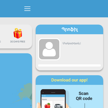
Պրոֆիլ
Շ
30 DAYS FREE
Մակարդակ
|
Առաջընթաց
Երկ
Երք
Չրք
Հնգ