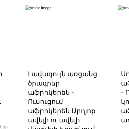
ր
Լավագույն առցանց
Ս
ծրագրեր
ա
աֆրիկերեն -
- 
:
Ուսուցում
կո
աֆրիկերեն Արդյոք
ա
ավելի ու ավելի
ա
դներ