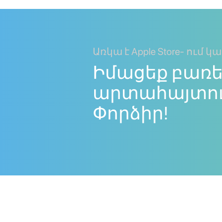
Առկա է Apple Store- ում կա
Իմացեք բառե
արտահայտութ
Փորձիր!