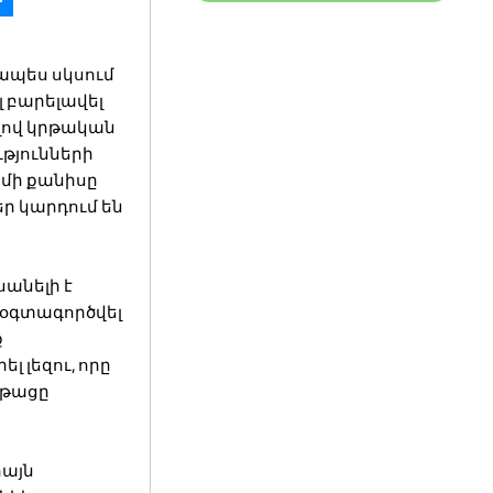
ապես սկսում
լ բարելավել
ելով կրթական
ւթյունների
 մի քանիսը
եր կարդում են
սանելի է
 օգտագործվել
ք
 լեզու, որը
նթացը
իայն