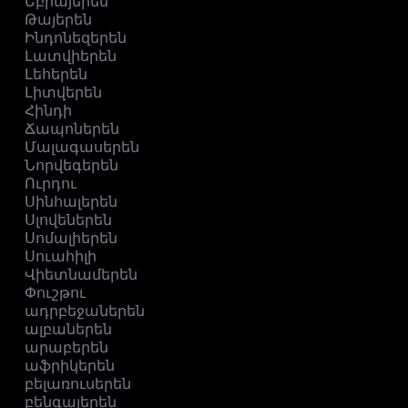
Եբրայերեն
Թայերեն
Ինդոնեզերեն
Լատվիերեն
Լեհերեն
Լիտվերեն
Հինդի
Ճապոներեն
Մալագասերեն
Նորվեգերեն
Ուրդու
Սինհալերեն
Սլովեներեն
Սոմալիերեն
Սուահիլի
Վիետնամերեն
Փուշթու
ադրբեջաներեն
ալբաներեն
արաբերեն
աֆրիկերեն
բելառուսերեն
բենգալերեն