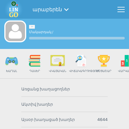
արաբերեն
Մակարդակ
/
ԽԱՂԱԼ
ԴԱՍԵՐ
ՎԿԱՅԱԿԱՆ
ՎԻՃԱԿԱԳՐՈՒԹՅՈՒՆ
ՄՐՑԱՇԱՐ
ՎԱՐԿԱ
Առցանց խաղացողներ
Ակտիվ խաղեր
Այսօր խաղացած խաղեր
4644