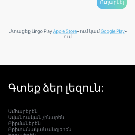
Ստացեք Lingo Play
Apple Store
- ում կամ
Google Play
-
ում
Գտեք ձեր լեզուն:
Ամհարերեն
Ավանդական չինարեն
Բիրմաներեն
Բրիտանական անգլերեն