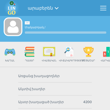
արաբերեն
Մակարդակ
/
ԽԱՂԱԼ
ԴԱՍԵՐ
ՎԿԱՅԱԿԱՆ
ՎԻՃԱԿԱԳՐՈՒԹՅՈՒՆ
ՄՐՑԱՇԱՐ
ՎԱՐԿԱ
Առցանց խաղացողներ
Ակտիվ խաղեր
Այսօր խաղացած խաղեր
4200