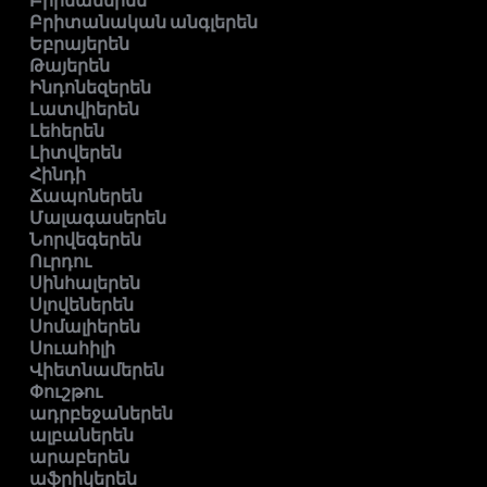
Բիրմաներեն
Բրիտանական անգլերեն
Եբրայերեն
Թայերեն
Ինդոնեզերեն
Լատվիերեն
Լեհերեն
Լիտվերեն
Հինդի
Ճապոներեն
Մալագասերեն
Նորվեգերեն
Ուրդու
Սինհալերեն
Սլովեներեն
Սոմալիերեն
Սուահիլի
Վիետնամերեն
Փուշթու
ադրբեջաներեն
ալբաներեն
արաբերեն
աֆրիկերեն