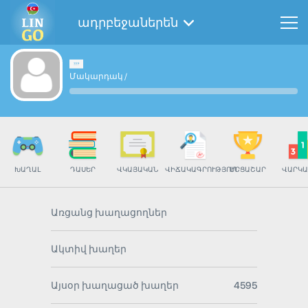
ադրբեջաներեն
Մակարդակ
/
ԽԱՂԱԼ
ԴԱՍԵՐ
ՎԿԱՅԱԿԱՆ
ՎԻՃԱԿԱԳՐՈՒԹՅՈՒՆ
ՄՐՑԱՇԱՐ
ՎԱՐԿԱ
Առցանց խաղացողներ
Ակտիվ խաղեր
Այսօր խաղացած խաղեր
4595