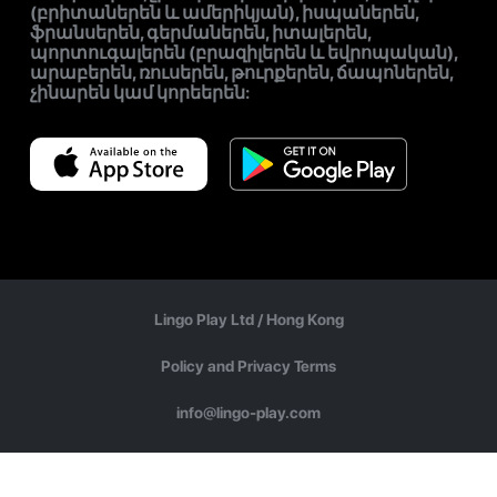
(բրիտաներեն և ամերիկյան), իսպաներեն,
ֆրանսերեն, գերմաներեն, իտալերեն,
պորտուգալերեն (բրազիլերեն և եվրոպական),
արաբերեն, ռուսերեն, թուրքերեն, ճապոներեն,
չինարեն կամ կորեերեն:
Lingo Play Ltd /
Hong Kong
Policy and Privacy Terms
info@lingo-play.com