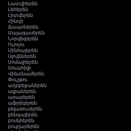
Լատվիերեն
Լեհերեն
Լիտվերեն
Հինդի
Ճապոներեն
Մալագասերեն
Նորվեգերեն
Ուրդու
Սինհալերեն
Սլովեներեն
Սոմալիերեն
Սուահիլի
Վիետնամերեն
Փուշթու
ադրբեջաներեն
ալբաներեն
արաբերեն
աֆրիկերեն
բելառուսերեն
բենգալերեն
բոսնիերեն
բուլղարերեն