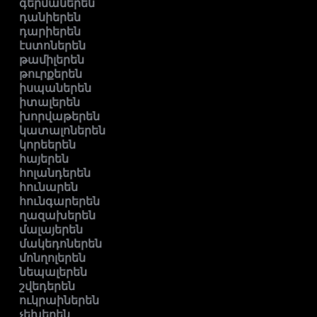
գերմաներեն
դանիերեն
դարիերեն
էստոներեն
թամիլերեն
թուրքերեն
իսպաներեն
իտալերեն
խորվաթերեն
կատալոներեն
կորեերեն
հայերեն
հոլանդերեն
հունարեն
հունգարերեն
ղազախերեն
մալայերեն
մակեդոներեն
մոնղոլերեն
նեպալերեն
շվեդերեն
ուկրաիներեն
չեխերեն