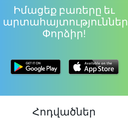
Իմացեք բառերը եւ
արտահայտություններ
Փորձիր!
Հոդվածներ