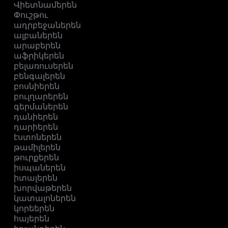
Վիետնամերեն
Փուշթու
ադրբեջաներեն
ալբաներեն
արաբերեն
աֆրիկերեն
բելառուսերեն
բենգալերեն
բոսնիերեն
բուլղարերեն
գերմաներեն
դանիերեն
դարիերեն
էստոներեն
թամիլերեն
թուրքերեն
իսպաներեն
իտալերեն
խորվաթերեն
կատալոներեն
կորեերեն
հայերեն