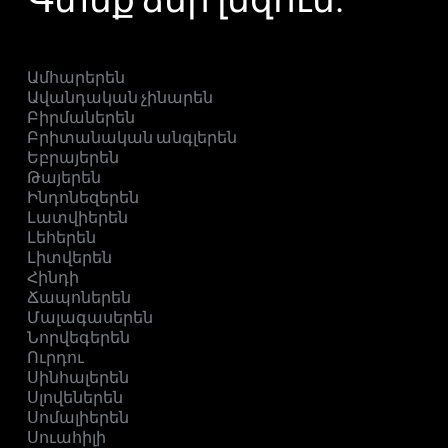
Ամհարերեն
Ավանդական չինարեն
Բիրմաներեն
Բրիտանական անգլերեն
Եբրայերեն
Թայերեն
Ինդոնեզերեն
Լատվիերեն
Լեհերեն
Լիտվերեն
Հինդի
Ճապոներեն
Մալագասերեն
Նորվեգերեն
Ուրդու
Սինհալերեն
Սլովեներեն
Սոմալիերեն
Սուահիլի