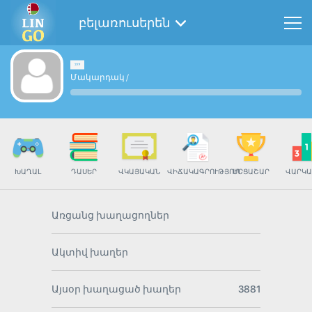
բելառուսերեն
Մակարդակ
/
ԽԱՂԱԼ
ԴԱՍԵՐ
ՎԿԱՅԱԿԱՆ
ՎԻՃԱԿԱԳՐՈՒԹՅՈՒՆ
ՄՐՑԱՇԱՐ
ՎԱՐԿԱ
Առցանց խաղացողներ
Ակտիվ խաղեր
Այսօր խաղացած խաղեր
3881