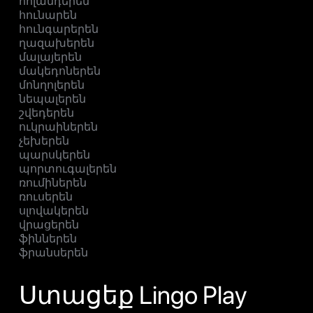
հոլանդերեն
հունարեն
հունգարերեն
ղազախերեն
մալայերեն
մակեդոներեն
մոնղոլերեն
նեպալերեն
շվեդերեն
ուկրաիներեն
չեխերեն
պարսկերեն
պորտուգալերեն
ռումիներեն
ռուսերեն
սլովակերեն
վրացերեն
ֆիններեն
ֆրանսերեն
Ստացեք Lingo Play