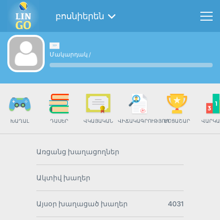
բոսնիերեն
Մակարդակ
/
ԽԱՂԱԼ
ԴԱՍԵՐ
ՎԿԱՅԱԿԱՆ
ՎԻՃԱԿԱԳՐՈՒԹՅՈՒՆ
ՄՐՑԱՇԱՐ
ՎԱՐԿԱ
Առցանց խաղացողներ
Ակտիվ խաղեր
Այսօր խաղացած խաղեր
4031