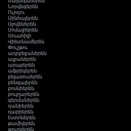
Մալագասերեն
Նորվեգերեն
Ուրդու
Սինհալերեն
Սլովեներեն
Սոմալիերեն
Սուահիլի
Վիետնամերեն
Փուշթու
ադրբեջաներեն
ալբաներեն
արաբերեն
աֆրիկերեն
բելառուսերեն
բենգալերեն
բոսնիերեն
բուլղարերեն
գերմաներեն
դանիերեն
դարիերեն
էստոներեն
թամիլերեն
թուրքերեն