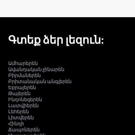
Գտեք ձեր լեզուն:
Ամհարերեն
Ավանդական չինարեն
Բիրմաներեն
Բրիտանական անգլերեն
Եբրայերեն
Թայերեն
Ինդոնեզերեն
Լատվիերեն
Լեհերեն
Լիտվերեն
Հինդի
Ճապոներեն