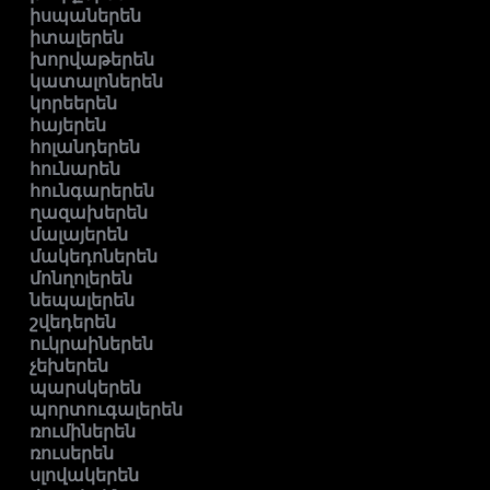
իսպաներեն
իտալերեն
խորվաթերեն
կատալոներեն
կորեերեն
հայերեն
հոլանդերեն
հունարեն
հունգարերեն
ղազախերեն
մալայերեն
մակեդոներեն
մոնղոլերեն
նեպալերեն
շվեդերեն
ուկրաիներեն
չեխերեն
պարսկերեն
պորտուգալերեն
ռումիներեն
ռուսերեն
սլովակերեն