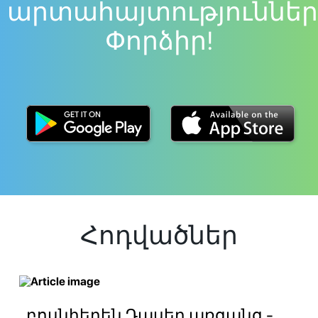
արտահայտություններ
Փորձիր!
Հոդվածներ
բոսնիերեն Դասեր առցանց -