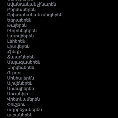
Ավանդական չինարեն
Բիրմաներեն
Բրիտանական անգլերեն
Եբրայերեն
Թայերեն
Ինդոնեզերեն
Լատվիերեն
Լեհերեն
Լիտվերեն
Հինդի
Ճապոներեն
Մալագասերեն
Նորվեգերեն
Ուրդու
Սինհալերեն
Սլովեներեն
Սոմալիերեն
Սուահիլի
Վիետնամերեն
Փուշթու
ադրբեջաներեն
ալբաներեն