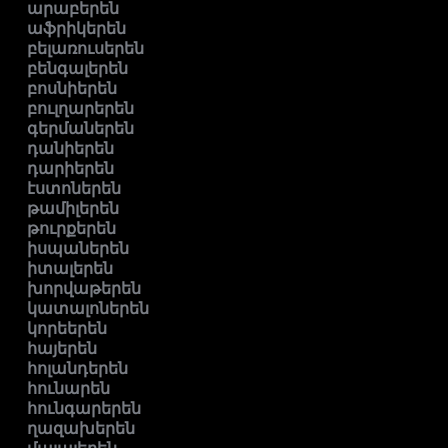
արաբերեն
աֆրիկերեն
բելառուսերեն
բենգալերեն
բոսնիերեն
բուլղարերեն
գերմաներեն
դանիերեն
դարիերեն
էստոներեն
թամիլերեն
թուրքերեն
իսպաներեն
իտալերեն
խորվաթերեն
կատալոներեն
կորեերեն
հայերեն
հոլանդերեն
հունարեն
հունգարերեն
ղազախերեն