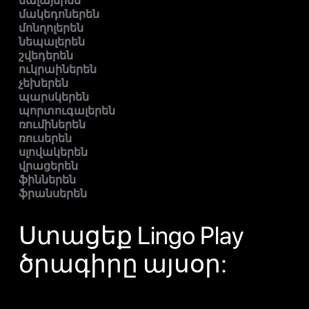
մալայերեն
մակեդոներեն
մոնղոլերեն
նեպալերեն
շվեդերեն
ուկրաիներեն
չեխերեն
պարսկերեն
պորտուգալերեն
ռումիներեն
ռուսերեն
սլովակերեն
վրացերեն
ֆիններեն
ֆրանսերեն
Ստացեք Lingo Play
ծրագիրը այսօր: