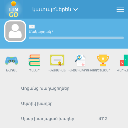
կատալոներեն
Մակարդակ
/
ԽԱՂԱԼ
ԴԱՍԵՐ
ՎԿԱՅԱԿԱՆ
ՎԻՃԱԿԱԳՐՈՒԹՅՈՒՆ
ՄՐՑԱՇԱՐ
ՎԱՐԿԱ
Առցանց խաղացողներ
Ակտիվ խաղեր
Այսօր խաղացած խաղեր
4112