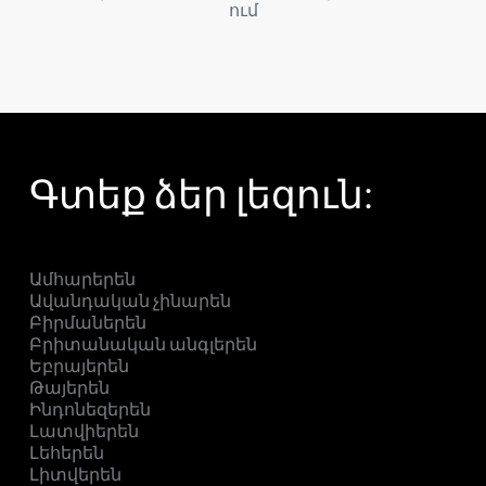
ում
Գտեք ձեր լեզուն:
Ամհարերեն
Ավանդական չինարեն
Բիրմաներեն
Բրիտանական անգլերեն
Եբրայերեն
Թայերեն
Ինդոնեզերեն
Լատվիերեն
Լեհերեն
Լիտվերեն