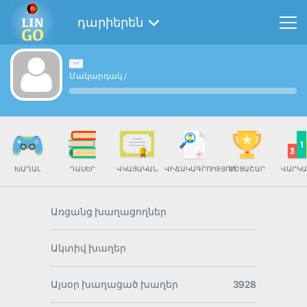
դարիերեն
Մակարդակ
/
ԽԱՂԱԼ
ԴԱՍԵՐ
ՎԿԱՅԱԿԱՆ
ՎԻՃԱԿԱԳՐՈՒԹՅՈՒՆ
ՄՐՑԱՇԱՐ
ՎԱՐԿԱ
Առցանց խաղացողներ
Ակտիվ խաղեր
Այսօր խաղացած խաղեր
3928