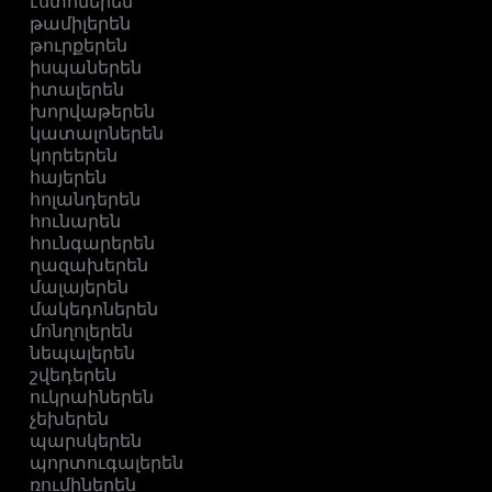
էստոներեն
թամիլերեն
թուրքերեն
իսպաներեն
իտալերեն
խորվաթերեն
կատալոներեն
կորեերեն
հայերեն
հոլանդերեն
հունարեն
հունգարերեն
ղազախերեն
մալայերեն
մակեդոներեն
մոնղոլերեն
նեպալերեն
շվեդերեն
ուկրաիներեն
չեխերեն
պարսկերեն
պորտուգալերեն
ռումիներեն