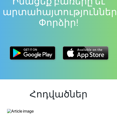
Իմացեք բառերը եւ
արտահայտություններ
Փորձիր!
Հոդվածներ