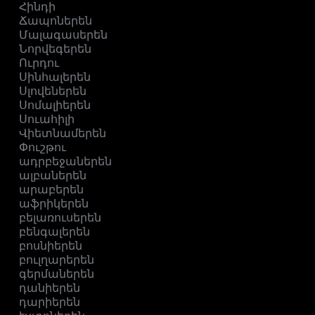
Հինդի
Ճապոներեն
Մալագասերեն
Նորվեգերեն
Ուրդու
Սինհալերեն
Սլովեներեն
Սոմալիերեն
Սուահիլի
Վիետնամերեն
Փուշթու
ադրբեջաներեն
ալբաներեն
արաբերեն
աֆրիկերեն
բելառուսերեն
բենգալերեն
բոսնիերեն
բուլղարերեն
գերմաներեն
դանիերեն
դարիերեն