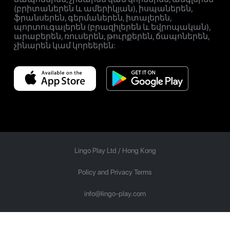
(բրիտաներեն և ամերիկյան), իսպաներեն,
ֆրանսերեն, գերմաներեն, իտալերեն,
պորտուգալերեն (բրազիլերեն և եվրոպական),
արաբերեն, ռուսերեն, թուրքերեն, ճապոներեն,
չինարեն կամ կորեերեն:
Lingo Play Ltd /
Hong Kong
Policy and Privacy Terms
info@lingo-play.com