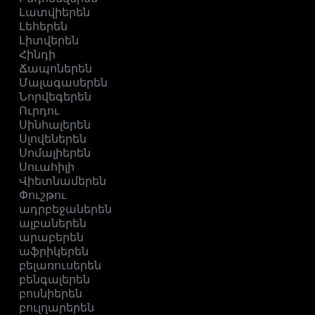
Լատվիերեն
Լեհերեն
Լիտվերեն
Հինդի
Ճապոներեն
Մալագասերեն
Նորվեգերեն
Ուրդու
Սինհալերեն
Սլովեներեն
Սոմալիերեն
Սուահիլի
Վիետնամերեն
Փուշթու
ադրբեջաներեն
ալբաներեն
արաբերեն
աֆրիկերեն
բելառուսերեն
բենգալերեն
բոսնիերեն
բուլղարերեն