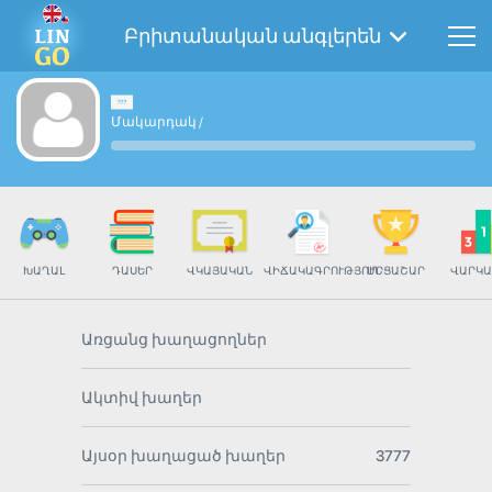
Բրիտանական անգլերեն
Մակարդակ
/
ԽԱՂԱԼ
ԴԱՍԵՐ
ՎԿԱՅԱԿԱՆ
ՎԻՃԱԿԱԳՐՈՒԹՅՈՒՆ
ՄՐՑԱՇԱՐ
ՎԱՐԿԱ
Առցանց խաղացողներ
Ակտիվ խաղեր
Այսօր խաղացած խաղեր
3777