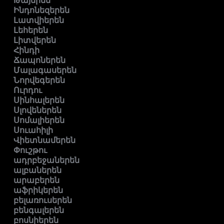
Թայերեն
Ինդոնեզերեն
Լատվիերեն
Լեհերեն
Լիտվերեն
Հինդի
Ճապոներեն
Մալագասերեն
Նորվեգերեն
Ուրդու
Սինհալերեն
Սլովեներեն
Սոմալիերեն
Սուահիլի
Վիետնամերեն
Փուշթու
ադրբեջաներեն
ալբաներեն
արաբերեն
աֆրիկերեն
բելառուսերեն
բենգալերեն
բոսնիերեն