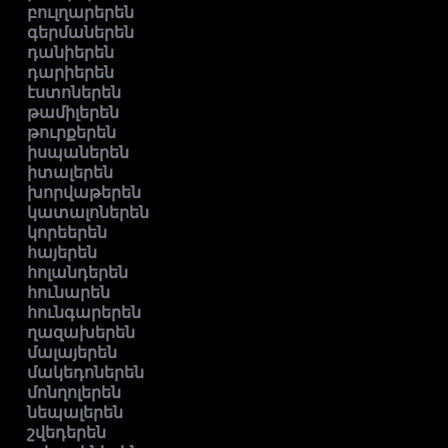
բուլղարերեն
գերմաներեն
դանիերեն
դարիերեն
էստոներեն
թամիլերեն
թուրքերեն
իսպաներեն
իտալերեն
խորվաթերեն
կատալոներեն
կորեերեն
հայերեն
հոլանդերեն
հունարեն
հունգարերեն
ղազախերեն
մալայերեն
մակեդոներեն
մոնղոլերեն
նեպալերեն
շվեդերեն