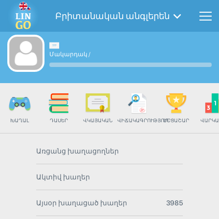
Բրիտանական անգլերեն
Մակարդակ
/
ԽԱՂԱԼ
ԴԱՍԵՐ
ՎԿԱՅԱԿԱՆ
ՎԻՃԱԿԱԳՐՈՒԹՅՈՒՆ
ՄՐՑԱՇԱՐ
ՎԱՐԿԱ
Առցանց խաղացողներ
Ակտիվ խաղեր
Այսօր խաղացած խաղեր
3985