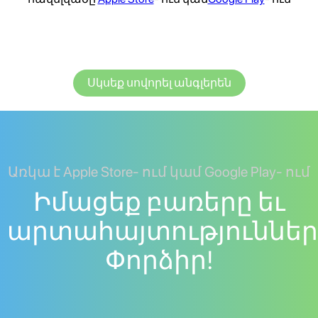
Սկսեք սովորել անգլերեն
Առկա է Apple Store- ում կամ Google Play- ում
Իմացեք բառերը եւ
արտահայտություններ
Փորձիր!