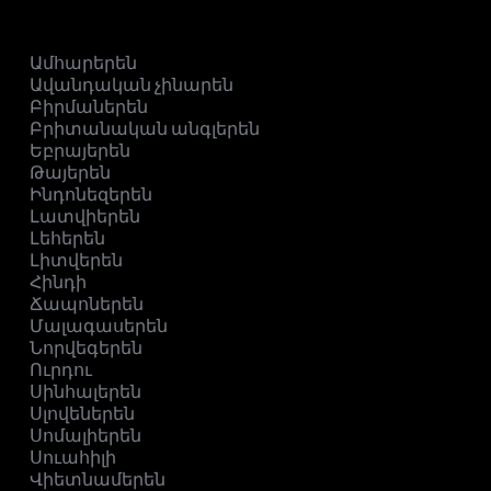
Ամհարերեն
Ավանդական չինարեն
Բիրմաներեն
Բրիտանական անգլերեն
Եբրայերեն
Թայերեն
Ինդոնեզերեն
Լատվիերեն
Լեհերեն
Լիտվերեն
Հինդի
Ճապոներեն
Մալագասերեն
Նորվեգերեն
Ուրդու
Սինհալերեն
Սլովեներեն
Սոմալիերեն
Սուահիլի
Վիետնամերեն