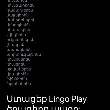
հունարեն
հունգարերեն
ղազախերեն
մալայերեն
մակեդոներեն
մոնղոլերեն
նեպալերեն
շվեդերեն
ուկրաիներեն
չեխերեն
պարսկերեն
պորտուգալերեն
ռումիներեն
ռուսերեն
սլովակերեն
վրացերեն
ֆիններեն
ֆրանսերեն
Ստացեք Lingo Play
ծրագիրը այսօր: