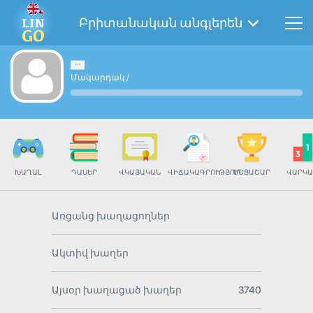
Բրիտանական անգլերեն
Մակարդակ
/
ԽԱՂԱԼ
ԴԱՍԵՐ
ՎԿԱՅԱԿԱՆ
ՎԻՃԱԿԱԳՐՈՒԹՅՈՒՆ
ՄՐՑԱՇԱՐ
ՎԱՐԿԱ
Առցանց խաղացողներ
Ակտիվ խաղեր
Այսօր խաղացած խաղեր
3740