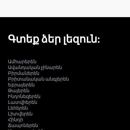
Գտեք ձեր լեզուն:
Ամհարերեն
Ավանդական չինարեն
Բիրմաներեն
Բրիտանական անգլերեն
Եբրայերեն
Թայերեն
Ինդոնեզերեն
Լատվիերեն
Լեհերեն
Լիտվերեն
Հինդի
Ճապոներեն