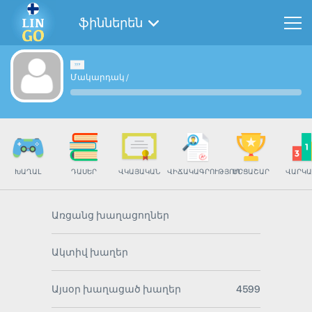
ֆիններեն
Մակարդակ
/
ԽԱՂԱԼ
ԴԱՍԵՐ
ՎԿԱՅԱԿԱՆ
ՎԻՃԱԿԱԳՐՈՒԹՅՈՒՆ
ՄՐՑԱՇԱՐ
ՎԱՐԿԱ
Առցանց խաղացողներ
Ակտիվ խաղեր
Այսօր խաղացած խաղեր
4599