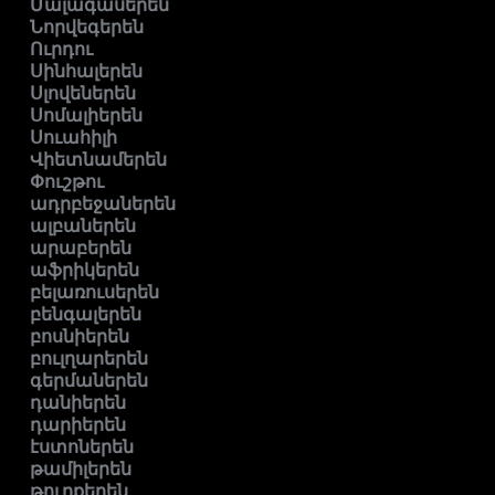
Մալագասերեն
Նորվեգերեն
Ուրդու
Սինհալերեն
Սլովեներեն
Սոմալիերեն
Սուահիլի
Վիետնամերեն
Փուշթու
ադրբեջաներեն
ալբաներեն
արաբերեն
աֆրիկերեն
բելառուսերեն
բենգալերեն
բոսնիերեն
բուլղարերեն
գերմաներեն
դանիերեն
դարիերեն
էստոներեն
թամիլերեն
թուրքերեն