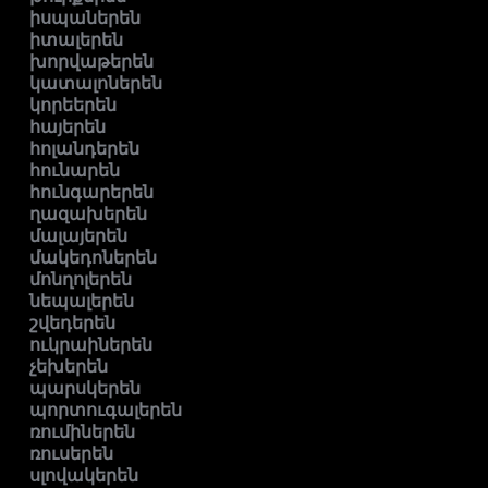
իսպաներեն
իտալերեն
խորվաթերեն
կատալոներեն
կորեերեն
հայերեն
հոլանդերեն
հունարեն
հունգարերեն
ղազախերեն
մալայերեն
մակեդոներեն
մոնղոլերեն
նեպալերեն
շվեդերեն
ուկրաիներեն
չեխերեն
պարսկերեն
պորտուգալերեն
ռումիներեն
ռուսերեն
սլովակերեն