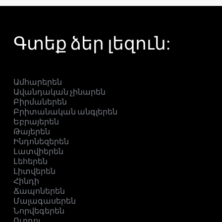
Գտեք ձեր լեզուն:
Ամհարերեն
Ավանդական չինարեն
Բիրմաներեն
Բրիտանական անգլերեն
Եբրայերեն
Թայերեն
Ինդոնեզերեն
Լատվիերեն
Լեհերեն
Լիտվերեն
Հինդի
Ճապոներեն
Մալագասերեն
Նորվեգերեն
Ուրդու