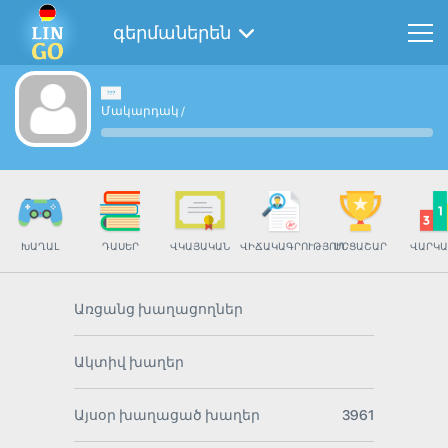
գերմաներեն
Մակարդակ
/
ԽԱՂԱԼ
ԴԱՍԵՐ
ՎԿԱՅԱԿԱՆ
ՎԻՃԱԿԱԳՐՈՒԹՅՈՒՆ
ՄՐՑԱՇԱՐ
ՎԱՐԿԱ
Առցանց խաղացողներ
Ակտիվ խաղեր
Այսօր խաղացած խաղեր
3961