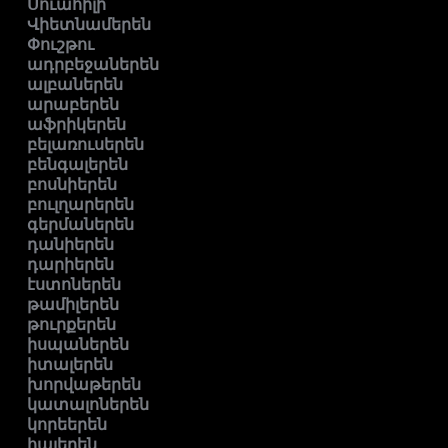
Սուահիլի
Վիետնամերեն
Փուշթու
ադրբեջաներեն
ալբաներեն
արաբերեն
աֆրիկերեն
բելառուսերեն
բենգալերեն
բոսնիերեն
բուլղարերեն
գերմաներեն
դանիերեն
դարիերեն
էստոներեն
թամիլերեն
թուրքերեն
իսպաներեն
իտալերեն
խորվաթերեն
կատալոներեն
կորեերեն
հայերեն