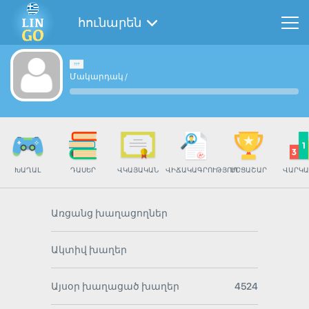
հունարեն
Մակարդակ
/
ԽԱՂԱԼ
ԴԱՍԵՐ
ՎԿԱՅԱԿԱՆ
ՎԻՃԱԿԱԳՐՈՒԹՅՈՒՆ
ՄՐՑԱՇԱՐ
ՎԱՐԿԱ
Առցանց խաղացողներ
Ակտիվ խաղեր
Այսօր խաղացած խաղեր
4524