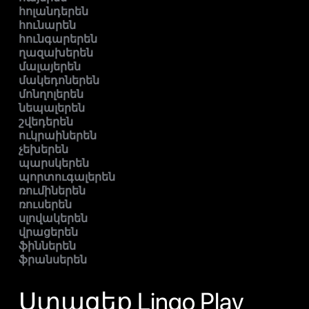
հոլանդերեն
հունարեն
հունգարերեն
ղազախերեն
մալայերեն
մակեդոներեն
մոնղոլերեն
նեպալերեն
շվեդերեն
ուկրաիներեն
չեխերեն
պարսկերեն
պորտուգալերեն
ռումիներեն
ռուսերեն
սլովակերեն
վրացերեն
ֆիններեն
ֆրանսերեն
Ստացեք Lingo Play