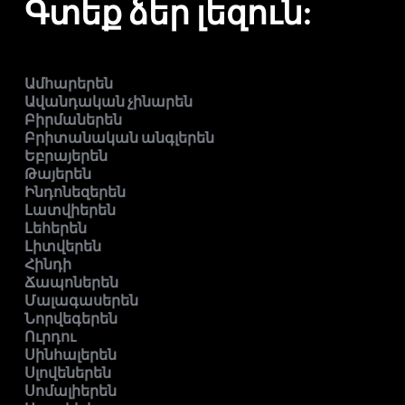
Գտեք ձեր լեզուն:
Ամհարերեն
Ավանդական չինարեն
Բիրմաներեն
Բրիտանական անգլերեն
Եբրայերեն
Թայերեն
Ինդոնեզերեն
Լատվիերեն
Լեհերեն
Լիտվերեն
Հինդի
Ճապոներեն
Մալագասերեն
Նորվեգերեն
Ուրդու
Սինհալերեն
Սլովեներեն
Սոմալիերեն