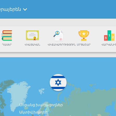
բրայերեն
ԴԱՍԵՐ
ՎԿԱՅԱԿԱՆ
ՎԻՃԱԿԱԳՐՈՒԹՅՈՒՆ
ՄՐՑԱՇԱՐ
ՎԱՐԿԱՆԻ
Առցանց խաղացողներ
Ակտիվ խաղեր