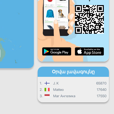
Ուրբ
Շբթ
Կիր
Ամենօրյա առաջընթաց
Ամսական առաջընթաց
Վկայական
Ընդհանուր առաջընթաց
Օրվա լավագույնը
1.
J. K
65870
2.
Matteo
17640
3.
Маг Ангелика
17550