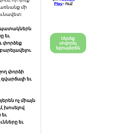
Play
- ում
դառնանք մի
յունավետ:
ր նպատակներն
ը եւ
Սկսեք
ւ փորձեք
սովորել
եբրայերեն
բարելավելու
ջող փորձի
լ զվարճալի եւ
յերեն ոչ միայն
մ, խոսելով
 եւ
ունները եւ