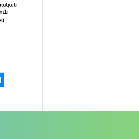
իրական
ուն
եզ