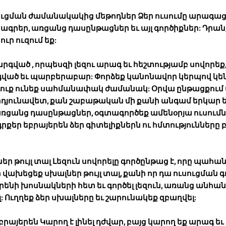
սուցման ժամանակակից մեթոդներ
Ձեր ուսումը արագաց
ագրեր, առցանց դասընթացներ եւ այլ գործիքներ: Դրան
 ուր ուզում եք:
կարգված
, որպեսզի լեզու արագ եւ հեշտությամբ սովորեք,
գված եւ պարբերաբար: Փորձեք կանոնավոր կերպով կ
ե դուք ունեք սահմանափակ ժամանակ: Օրվա ընթացքում
արդյունավետ, քան շաբաթական մի քանի անգամ երկար ե
 առցանց դասընթացներ, օգտագործեք ամենօրյա ուսու
րքեր եբրայերեն ձեր գիտելիքներն ու հմտությունները 
եր թույլ տալ
Լեզուն սովորելը գործընթաց է, որը պահան
ի վախեցեք սխալներ թույլ տալ, քանի որ դա ուսուցման 
այրենի խոսնակների հետ եւ գործել լեզուն, առանց անհա
 Ուղղեք ձեր սխալները եւ շարունակեք զբաղվել:
բրայերեն Կարող է լինել դժվար, բայց կարող եք արագ ե