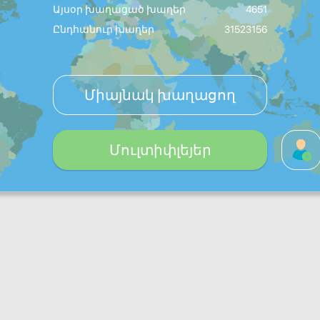
Այսօր խաղացած խաղեր
4651
Ընդհանուր խաղեր
31523156
Միայնակ խաղացող
Մուլտիփլեյեր