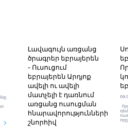
Լավագույն առցանց
Ս
ծրագրեր եբրայերեն
ե
- Ուսուցում
Որ
եբրայերեն Արդյոք
կո
ավելի ու ավելի
ե
մատչելի է դառնում
09.
նը.
առցանց ուսուցման
շտ
Որո
դեմ
հնարավորությունների
ուս
որը
շնորհիվ