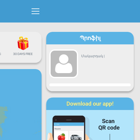
Պրոֆիլ
Շ
30 DAYS FREE
Մակարդակ
|
Առաջընթաց
Երկ
Երք
Չրք
Հնգ