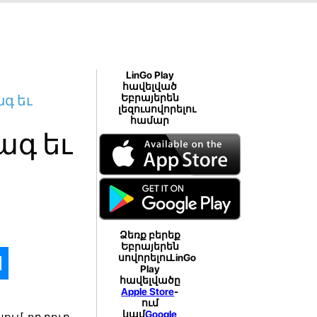
LinGo Play
հավելված
գ եւ
Եբրայերեն
լեզուսովորելու
համար
ագ եւ
Ձեռք բերեք
Եբրայերեն
սովորելուLinGo
Play
հավելվածը
Apple Store
-
ում
կամ
Google
ում, որ դուք