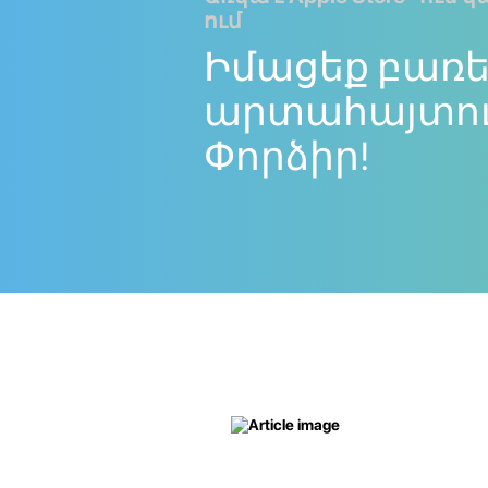
ում
Իմացեք բառե
արտահայտութ
Փորձիր!