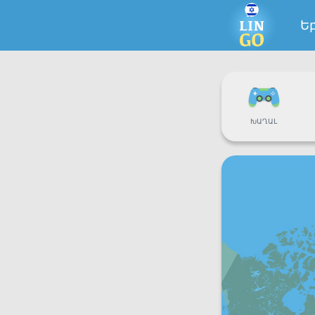
Ե
ԽԱՂԱԼ