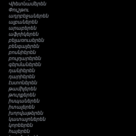
Վիետնամերեն
Փուշթու
ադրբեջաներեն
ալբաներեն
արաբերեն
աֆրիկերեն
բելառուսերեն
բենգալերեն
բոսնիերեն
բուլղարերեն
գերմաներեն
դանիերեն
դարիերեն
էստոներեն
թամիլերեն
թուրքերեն
իսպաներեն
իտալերեն
խորվաթերեն
կատալոներեն
կորեերեն
հայերեն