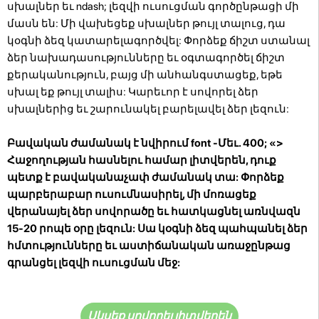
սխալներ եւ ndash; լեզվի ուսուցման գործընթացի մի
մասն են: Մի վախեցեք սխալներ թույլ տալուց, դա
կօգնի ձեզ կատարելագործվել: Փորձեք ճիշտ ստանալ
ձեր նախադասությունները եւ օգտագործել ճիշտ
քերականություն, բայց մի անհանգստացեք, եթե
սխալ եք թույլ տալիս: Կարեւոր է սովորել ձեր
սխալներից եւ շարունակել բարելավել ձեր լեզուն:
Բավական ժամանակ է նվիրում
font -Մեւ. 400; «>
Հաջողության հասնելու համար լիտվերեն, դուք
պետք է բավականաչափ ժամանակ տա: Փորձեք
պարբերաբար ուսումնասիրել, մի մոռացեք
վերանայել ձեր սովորածը եւ հատկացնել առնվազն
15-20 րոպե օրը լեզուն: Սա կօգնի ձեզ պահպանել ձեր
հմտությունները եւ աստիճանական առաջընթաց
գրանցել լեզվի ուսուցման մեջ:
Սկսեք սովորել լիտվերեն