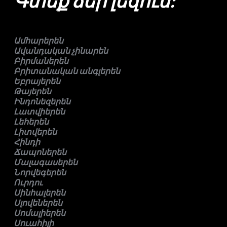
Գտեք ձեր լեզուն:
Ամհարերեն
Ավանդական չինարեն
Բիրմաներեն
Բրիտանական անգլերեն
Եբրայերեն
Թայերեն
Ինդոնեզերեն
Լատվիերեն
Լեհերեն
Լիտվերեն
Հինդի
Ճապոներեն
Մալագասերեն
Նորվեգերեն
Ուրդու
Սինհալերեն
Սլովեներեն
Սոմալիերեն
Սուահիլի