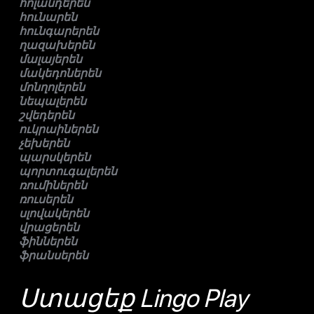
հոլանդերեն
հունարեն
հունգարերեն
ղազախերեն
մալայերեն
մակեդոներեն
մոնղոլերեն
նեպալերեն
շվեդերեն
ուկրաիներեն
չեխերեն
պարսկերեն
պորտուգալերեն
ռումիներեն
ռուսերեն
սլովակերեն
վրացերեն
ֆիններեն
ֆրանսերեն
Ստացեք Lingo Play