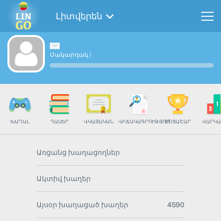
Լիտվերեն
Մակարդակ
/
ԽԱՂԱԼ
ԴԱՍԵՐ
ՎԿԱՅԱԿԱՆ
ՎԻՃԱԿԱԳՐՈՒԹՅՈՒՆ
ՄՐՑԱՇԱՐ
ՎԱՐԿԱ
Առցանց խաղացողներ
Ակտիվ խաղեր
Այսօր խաղացած խաղեր
4590