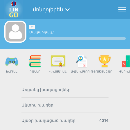
մոնղոլերեն
Մակարդակ
/
ԽԱՂԱԼ
ԴԱՍԵՐ
ՎԿԱՅԱԿԱՆ
ՎԻՃԱԿԱԳՐՈՒԹՅՈՒՆ
ՄՐՑԱՇԱՐ
ՎԱՐԿԱ
Առցանց խաղացողներ
Ակտիվ խաղեր
Այսօր խաղացած խաղեր
4314