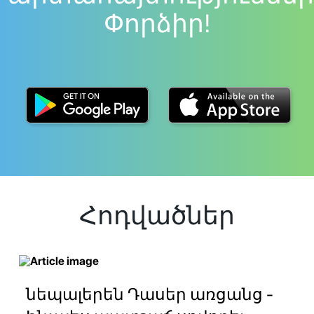
Փորձիր!
Հոդվածներ
նեպալերեն Դասեր առցանց -