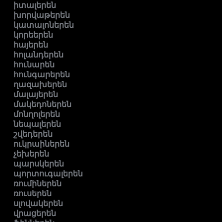
իտալերեն
խորվաթերեն
կատալոներեն
կորեերեն
հայերեն
հոլանդերեն
հունարեն
հունգարերեն
ղազախերեն
մալայերեն
մակեդոներեն
մոնղոլերեն
նեպալերեն
շվեդերեն
ուկրաիներեն
չեխերեն
պարսկերեն
պորտուգալերեն
ռումիներեն
ռուսերեն
սլովակերեն
վրացերեն