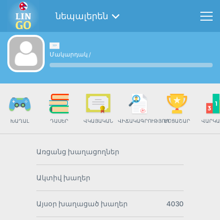
նեպալերեն
Մակարդակ
/
ԽԱՂԱԼ
ԴԱՍԵՐ
ՎԿԱՅԱԿԱՆ
ՎԻՃԱԿԱԳՐՈՒԹՅՈՒՆ
ՄՐՑԱՇԱՐ
ՎԱՐԿԱ
Առցանց խաղացողներ
Ակտիվ խաղեր
Այսօր խաղացած խաղեր
4030