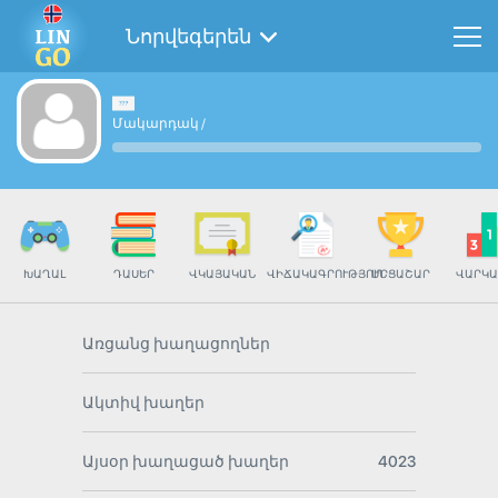
Նորվեգերեն
Մակարդակ
/
ԽԱՂԱԼ
ԴԱՍԵՐ
ՎԿԱՅԱԿԱՆ
ՎԻՃԱԿԱԳՐՈՒԹՅՈՒՆ
ՄՐՑԱՇԱՐ
ՎԱՐԿԱ
Առցանց խաղացողներ
Ակտիվ խաղեր
Այսօր խաղացած խաղեր
4023