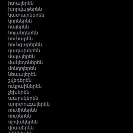
իտալերեն
խորվաթերեն
կատալոներեն
կորեերեն
հայերեն
հոլանդերեն
հունարեն
հունգարերեն
ղազախերեն
մալայերեն
մակեդոներեն
մոնղոլերեն
նեպալերեն
շվեդերեն
ուկրաիներեն
չեխերեն
պարսկերեն
պորտուգալերեն
ռումիներեն
ռուսերեն
սլովակերեն
վրացերեն