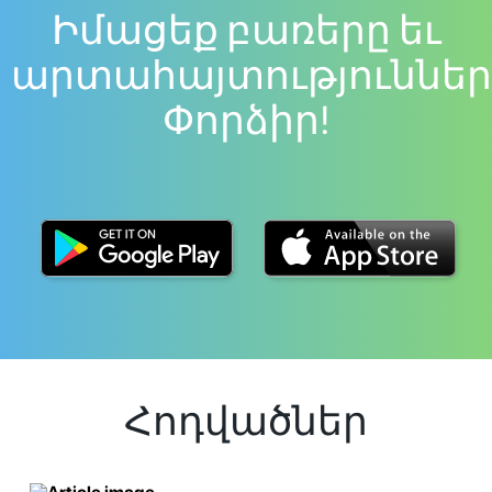
Իմացեք բառերը եւ
արտահայտություններ
Փորձիր!
Հոդվածներ