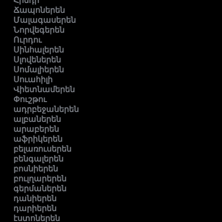
Հինդի
Ճապոներեն
Մալագասերեն
Նորվեգերեն
Ուրդու
Սինհալերեն
Սլովեներեն
Սոմալիերեն
Սուահիլի
Վիետնամերեն
Փուշթու
ադրբեջաներեն
ալբաներեն
արաբերեն
աֆրիկերեն
բելառուսերեն
բենգալերեն
բոսնիերեն
բուլղարերեն
գերմաներեն
դանիերեն
դարիերեն
էստոներեն