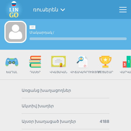
ռուսերեն
Մակարդակ
/
ԽԱՂԱԼ
ԴԱՍԵՐ
ՎԿԱՅԱԿԱՆ
ՎԻՃԱԿԱԳՐՈՒԹՅՈՒՆ
ՄՐՑԱՇԱՐ
ՎԱՐԿԱ
Առցանց խաղացողներ
Ակտիվ խաղեր
Այսօր խաղացած խաղեր
4188