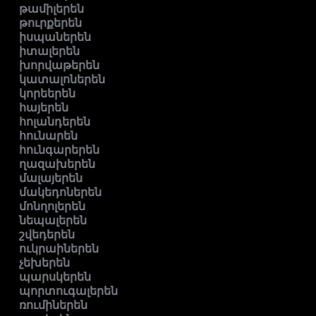
թամիլերեն
թուրքերեն
իսպաներեն
իտալերեն
խորվաթերեն
կատալոներեն
կորեերեն
հայերեն
հոլանդերեն
հունարեն
հունգարերեն
ղազախերեն
մալայերեն
մակեդոներեն
մոնղոլերեն
նեպալերեն
շվեդերեն
ուկրաիներեն
չեխերեն
պարսկերեն
պորտուգալերեն
ռումիներեն