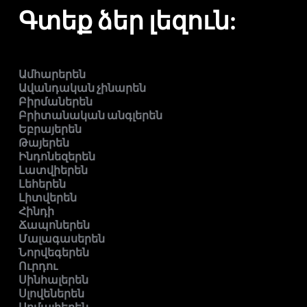
Գտեք ձեր լեզուն:
Ամհարերեն
Ավանդական չինարեն
Բիրմաներեն
Բրիտանական անգլերեն
Եբրայերեն
Թայերեն
Ինդոնեզերեն
Լատվիերեն
Լեհերեն
Լիտվերեն
Հինդի
Ճապոներեն
Մալագասերեն
Նորվեգերեն
Ուրդու
Սինհալերեն
Սլովեներեն