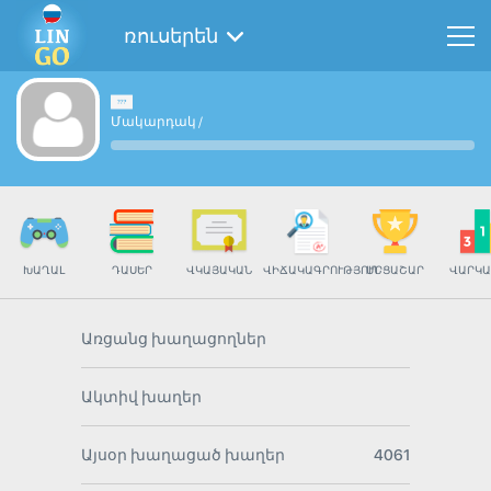
ռուսերեն
Մակարդակ
/
ԽԱՂԱԼ
ԴԱՍԵՐ
ՎԿԱՅԱԿԱՆ
ՎԻՃԱԿԱԳՐՈՒԹՅՈՒՆ
ՄՐՑԱՇԱՐ
ՎԱՐԿԱ
Առցանց խաղացողներ
Ակտիվ խաղեր
Այսօր խաղացած խաղեր
4061