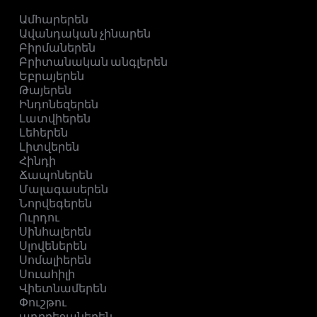
Ամհարերեն
Ավանդական չինարեն
Բիրմաներեն
Բրիտանական անգլերեն
Եբրայերեն
Թայերեն
Ինդոնեզերեն
Լատվիերեն
Լեհերեն
Լիտվերեն
Հինդի
Ճապոներեն
Մալագասերեն
Նորվեգերեն
Ուրդու
Սինհալերեն
Սլովեներեն
Սոմալիերեն
Սուահիլի
Վիետնամերեն
Փուշթու
ադրբեջաներեն