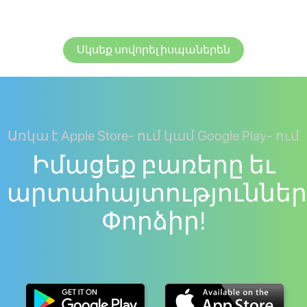
Սկսեք սովորել իսպաներեն
Առկա է Apple Store- ում կամ Google Play- ում
Իմացեք բառերը եւ
արտահայտություններ
Փորձիր!