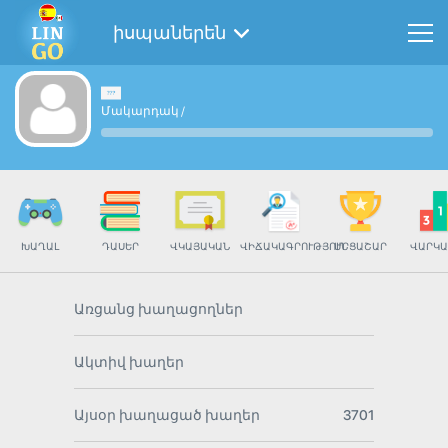
իսպաներեն
Մակարդակ
/
ԽԱՂԱԼ
ԴԱՍԵՐ
ՎԿԱՅԱԿԱՆ
ՎԻՃԱԿԱԳՐՈՒԹՅՈՒՆ
ՄՐՑԱՇԱՐ
ՎԱՐԿԱ
Առցանց խաղացողներ
Ակտիվ խաղեր
Այսօր խաղացած խաղեր
3701