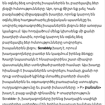
են օգնել ձեզ սովորել իսպաներեն եւ բարելավել ձեր
լեզվի հմտությունները: Այո, դուք ճիշտ եք լսել: Կան
բազմաթիվ միջազգային խաղեր, որոնք կարող են
օգնել ձեզ հաղթահարել լեզվական պատնեշը եւ
սովորել օգտագործել իսպաներեն լեզուն ձեր առօրյա
կյանքում: Այս հոդվածում մենք կխոսենք մի քանի
խաղերի մասին, որոնք կարող են օգնել ձեզ
բարելավել ձեր հմտությունները սովորելու
իսպաներեն լեզու:
Scrabbly
խաղ է, որում
խաղացողները բառեր են կազմում իրենց ձեռքը:
Խաղի նպատակն է հնարավորինս շատ միավոր
վաստակել ձեր ստեղծած բառերի համար: Այս խաղը
հիանալի է իսպաներեն սովորելու համար, քանի որ
դուք ստիպված կլինեք մտածել բառերի մասին
իսպաներեն եւ օգտագործել բառարանը ստուգելու
ուղղագրությունը եւ բառի իմաստները:
> P>
բանան>
խաղ է, բայց ավելի դինամիկ: Ի տարբերություն
Scrabble- ի, խաղացողները իրենց խաղային սալիկի
տառերից ստեղծում են իրենց խաչբառ հանելուկներ: