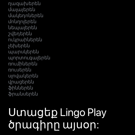
ղազախերեն
մալայերեն
մակեդոներեն
մոնղոլերեն
նեպալերեն
շվեդերեն
ուկրաիներեն
չեխերեն
պարսկերեն
պորտուգալերեն
ռումիներեն
ռուսերեն
սլովակերեն
վրացերեն
ֆիններեն
ֆրանսերեն
Ստացեք Lingo Play
ծրագիրը այսօր: