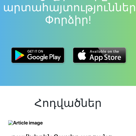
արտահայտություններ
Փորձիր!
Հոդվածներ