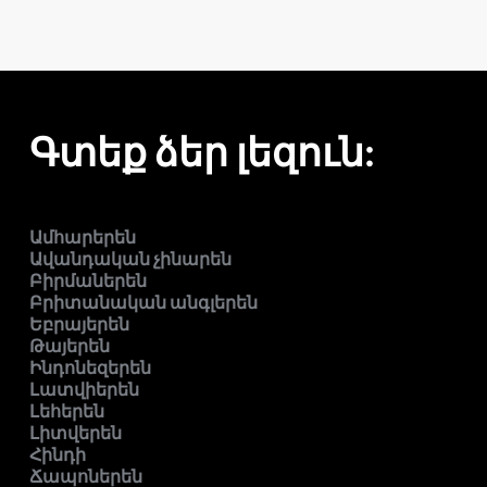
Գտեք ձեր լեզուն:
Ամհարերեն
Ավանդական չինարեն
Բիրմաներեն
Բրիտանական անգլերեն
Եբրայերեն
Թայերեն
Ինդոնեզերեն
Լատվիերեն
Լեհերեն
Լիտվերեն
Հինդի
Ճապոներեն