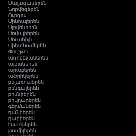
Մալագասերեն
Նորվեգերեն
Ուրդու
Սինհալերեն
Սլովեներեն
Սոմալիերեն
Սուահիլի
Վիետնամերեն
Փուշթու
ադրբեջաներեն
ալբաներեն
արաբերեն
աֆրիկերեն
բելառուսերեն
բենգալերեն
բոսնիերեն
բուլղարերեն
գերմաներեն
դանիերեն
դարիերեն
էստոներեն
թամիլերեն