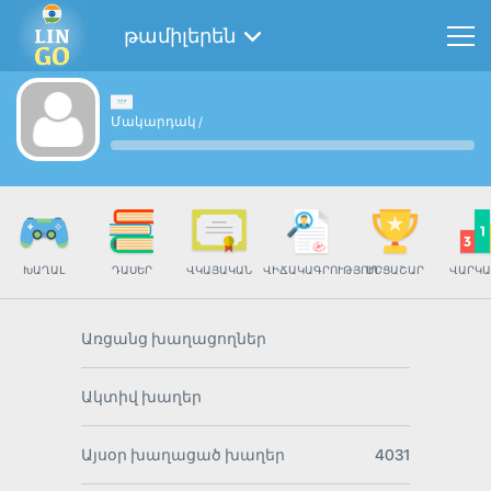
թամիլերեն
Մակարդակ
/
ԽԱՂԱԼ
ԴԱՍԵՐ
ՎԿԱՅԱԿԱՆ
ՎԻՃԱԿԱԳՐՈՒԹՅՈՒՆ
ՄՐՑԱՇԱՐ
ՎԱՐԿԱ
Առցանց խաղացողներ
Ակտիվ խաղեր
Այսօր խաղացած խաղեր
4031