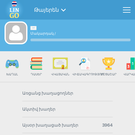
Թայերեն
Մակարդակ
/
ԽԱՂԱԼ
ԴԱՍԵՐ
ՎԿԱՅԱԿԱՆ
ՎԻՃԱԿԱԳՐՈՒԹՅՈՒՆ
ՄՐՑԱՇԱՐ
ՎԱՐԿԱ
Առցանց խաղացողներ
Ակտիվ խաղեր
Այսօր խաղացած խաղեր
3964