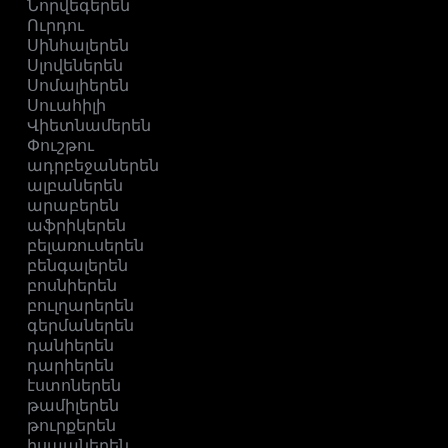
Նորվեգերեն
Ուրդու
Սինհալերեն
Սլովեներեն
Սոմալիերեն
Սուահիլի
Վիետնամերեն
Փուշթու
ադրբեջաներեն
ալբաներեն
արաբերեն
աֆրիկերեն
բելառուսերեն
բենգալերեն
բոսնիերեն
բուլղարերեն
գերմաներեն
դանիերեն
դարիերեն
էստոներեն
թամիլերեն
թուրքերեն
իսպաներեն