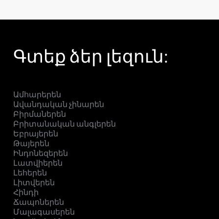
Գտեք ձեր լեզուն:
Ամհարերեն
Ավանդական չինարեն
Բիրմաներեն
Բրիտանական անգլերեն
Եբրայերեն
Թայերեն
Ինդոնեզերեն
Լատվիերեն
Լեհերեն
Լիտվերեն
Հինդի
Ճապոներեն
Մալագասերեն