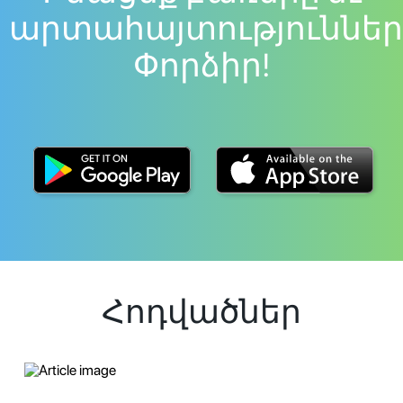
արտահայտություններ
Փորձիր!
Հոդվածներ