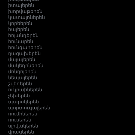
իտալերեն
խորվաթերեն
կատալոներեն
կորեերեն
հայերեն
հոլանդերեն
հունարեն
հունգարերեն
ղազախերեն
մալայերեն
մակեդոներեն
մոնղոլերեն
նեպալերեն
շվեդերեն
ուկրաիներեն
չեխերեն
պարսկերեն
պորտուգալերեն
ռումիներեն
ռուսերեն
սլովակերեն
վրացերեն