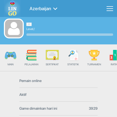
Azerbaijan
Level
/
MAIN
PELAJARAN
SERTIFIKAT
STATISTIK
TURNAMEN
RATI
Pemain online
Aktif
Game dimainkan hari ini
3929