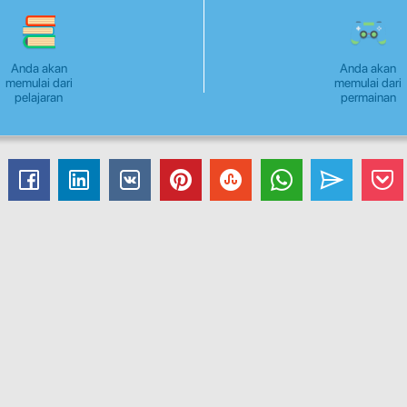
Anda akan
Anda akan
memulai dari
memulai dari
pelajaran
permainan