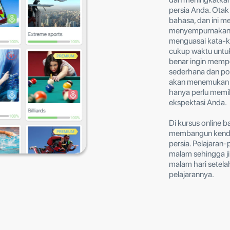
persia Anda. Otak
bahasa, dan ini m
menyempurnakan 
menguasai kata-ka
cukup waktu untuk
benar ingin mempe
sederhana dan pop
akan menemukan d
hanya perlu memil
ekspektasi Anda.
Di kursus online
membangun kendal
persia. Pelajaran-p
malam sehingga ji
malam hari setel
pelajarannya.