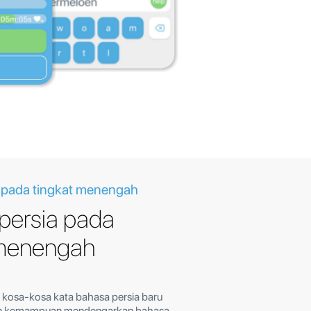
 pada tingkat menengah
persia pada
 menengah
 kosa-kosa kata bahasa persia baru
n kemampuan mendengarkan bahasa