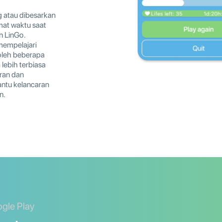
g atau dibesarkan
at waktu saat
n LinGo.
mempelajari
 oleh beberapa
 lebih terbiasa
ran dan
tu kelancaran
n.
ogle Play