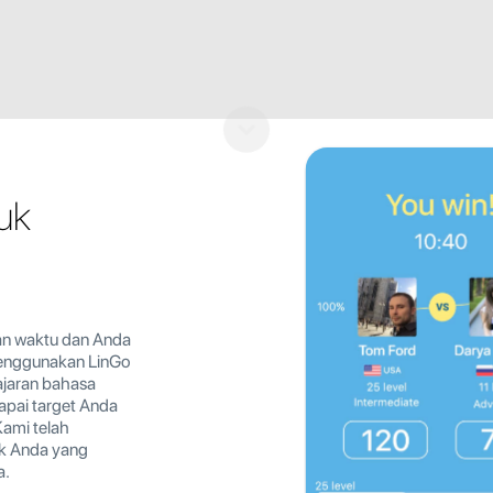
uk
an waktu dan Anda
 Menggunakan LinGo
jaran bahasa
pai target Anda
Kami telah
uk Anda yang
a.