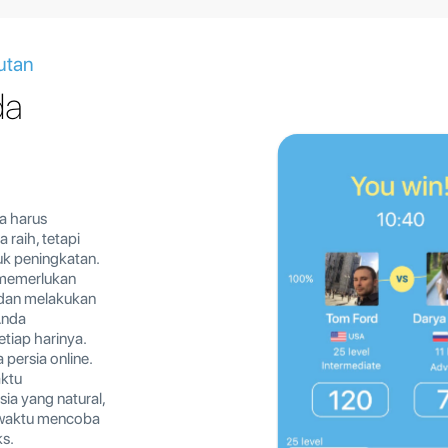
jutan
da
da harus
raih, tetapi
uk peningkatan.
 memerlukan
 dan melakukan
Anda
iap harinya.
persia online.
ktu
a yang natural,
 waktu mencoba
ks.