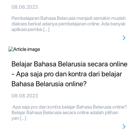
08.08.2023
Pembelajaran Bahasa Belarusia menjadi semakin mudah
diakses berkat adanya pembelajaran online. Ada banyak
aplikasi pembe […]
Belajar Bahasa Belarusia secara online
- Apa saja pro dan kontra dari belajar
Bahasa Belarusia online?
08.08.2023
Apa saja pro dan kontra belajar Bahasa Belarusia online?
Belajar Bahasa Belarusia secara online adalah pilihan
yan […]