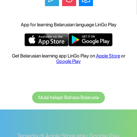
App for learning Belarusian language LinGo Play
Get Belarusian learning app LinGo Play on
Apple Store
or
Google Play
Mulai belajar Bahasa Belarusia
Tersedia di Apple Store atau Google Play