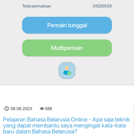
Total permainan
31526929
Pemain tunggal
Multipemain
08.08.2023
588
Pelajaran Bahasa Belarusia Online - Apa saja teknik
yang dapat membantu saya mengingat kata-kata
baru dalam Bahasa Belarusia?