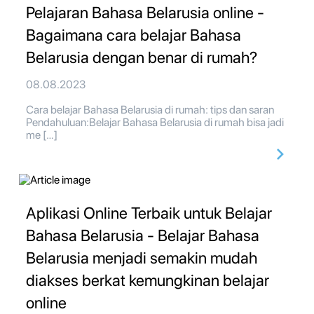
Pelajaran Bahasa Belarusia online -
Bagaimana cara belajar Bahasa
Belarusia dengan benar di rumah?
08.08.2023
Cara belajar Bahasa Belarusia di rumah: tips dan saran
Pendahuluan:Belajar Bahasa Belarusia di rumah bisa jadi
me […]
Aplikasi Online Terbaik untuk Belajar
Bahasa Belarusia - Belajar Bahasa
Belarusia menjadi semakin mudah
diakses berkat kemungkinan belajar
online