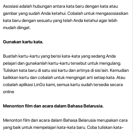
Asosiasi adalah hubungan antara kata baru dengan kata atau
gambar yang sudah Anda ketahui. Cobalah untuk mengasosiasikan
kata baru dengan sesuatu yang telah Anda ketahui agar lebih
mudah diingat.
Gunakan kartu kata.
Buatlah kartu-kartu yang berisi kata-kata yang sedang Anda
pelajari dan gunakanlah kartu-kartu tersebut untuk mengulang.
Tuliskan kata baru di satu sisi kartu dan artinya di sisi lain. Kemudian
balikkan kartu dan cobalah untuk mengingat arti setiap kata. Atau
cobalah aplikasi LinGo kami, semua kartu sudah tersedia secara
online
Menonton film dan acara dalam Bahasa Belarusia.
Menonton film dan acara dalam Bahasa Belarusia merupakan cara
yang baik untuk mempelajari kata-kata baru. Coba tuliskan kata-