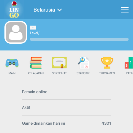
Belarusia
Level
/
MAIN
PELAJARAN
SERTIFIKAT
STATISTIK
TURNAMEN
RATI
Pemain online
Aktif
Game dimainkan hari ini
4301