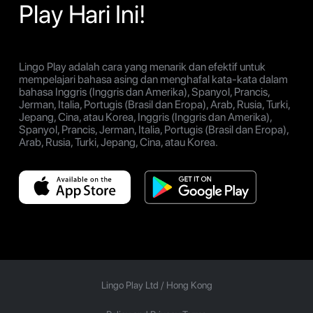
Play Hari Ini!
Lingo Play adalah cara yang menarik dan efektif untuk
mempelajari bahasa asing dan menghafal kata-kata dalam
bahasa Inggris (Inggris dan Amerika), Spanyol, Prancis,
Jerman, Italia, Portugis (Brasil dan Eropa), Arab, Rusia, Turki,
Jepang, Cina, atau Korea, Inggris (Inggris dan Amerika),
Spanyol, Prancis, Jerman, Italia, Portugis (Brasil dan Eropa),
Arab, Rusia, Turki, Jepang, Cina, atau Korea.
Lingo Play Ltd /
Hong Kong