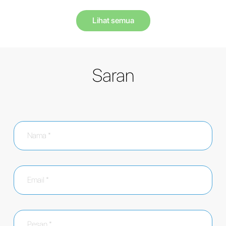
Lihat semua
Saran