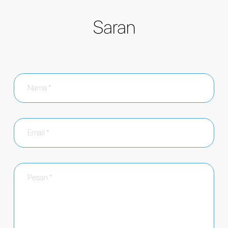
Saran