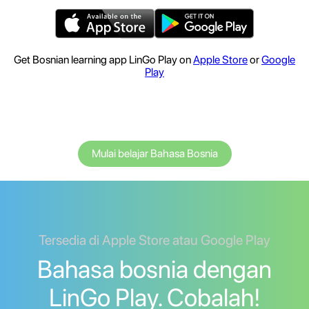
Get Bosnian learning app LinGo Play on
Apple Store
or
Google
Play
Mulai belajar Bahasa Bosnia
Tersedia di Apple Store atau Google Play
Bahasa bosnia dengan
LinGo Play. Cobalah!