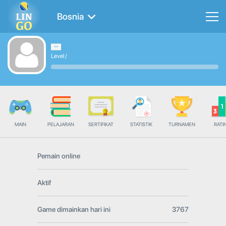
Bosnia
Level
/
MAIN
PELAJARAN
SERTIFIKAT
STATISTIK
TURNAMEN
RATI
Pemain online
Aktif
Game dimainkan hari ini
3767