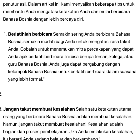
penutur asli. Dalam artikel ini, kami menyajikan beberapa tips untuk
membantu Anda mengatasi ketakutan Anda dan mulai berbicara
Bahasa Bosnia dengan lebih percaya diri.
Berlatihlah berbicara
Semakin sering Anda berbicara Bahasa
Bosnia, semakin mudah bagi Anda untuk mengatasi rasa takut
Anda. Cobalah untuk menemukan mitra percakapan yang dapat
Anda ajak berlatih berbicara. Ini bisa berupa teman, kolega, atau
guru Bahasa Bosnia. Anda juga dapat bergabung dengan
kelompok Bahasa Bosnia untuk berlatih berbicara dalam suasana
yang lebih formal."
Jangan takut membuat kesalahan
Salah satu ketakutan utama
orang yang berbicara Bahasa Bosnia adalah membuat kesalahan.
Namun, jangan takut membuat kesalahan! Kesalahan adalah
bagian dari proses pembelajaran. Jika Anda melakukan kesalahan,
itu berarti Anda sedang belajar dan berkembang."