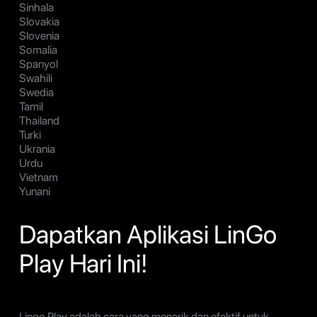
Sinhala
Slovakia
Slovenia
Somalia
Spanyol
Swahili
Swedia
Tamil
Thailand
Turki
Ukrania
Urdu
Vietnam
Yunani
Dapatkan Aplikasi LinGo
Play Hari Ini!
Lingo Play adalah cara yang menarik dan efektif untuk