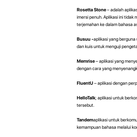
Rosetta Stone
– adalah aplik
imersi penuh. Aplikasi ini tid
terjemahan ke dalam bahasa as
Busuu -
aplikasi yang berguna 
dan kuis untuk menguji penget
Memrise
– aplikasi yang men
dengan cara yang menyenangk
FluentU
– aplikasi dengan per
HelloTalk
; aplikasi untuk ber
tersebut.
Tandem
aplikasi untuk berko
kemampuan bahasa melalui ko