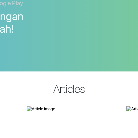
ogle Play
engan
ah!
Articles