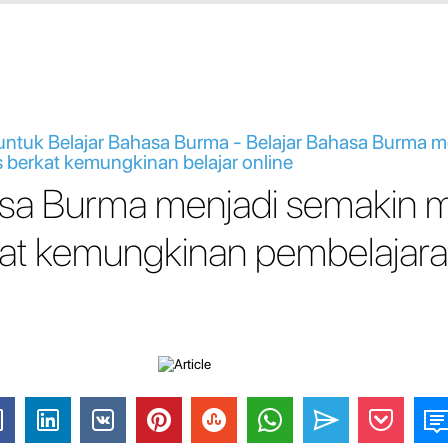
 untuk Belajar Bahasa Burma - Belajar Bahasa Burma m
berkat kemungkinan belajar online
asa Burma menjadi semakin
kat kemungkinan pembelajar