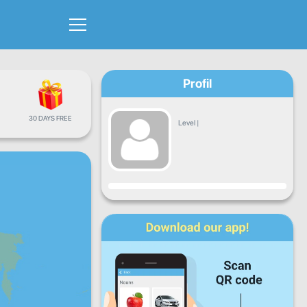
Profil
30 DAYS FREE
Level
|
Progres
Sen
Sel
Rab
Kam