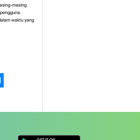
 masing-masing
n pengguna.
 dalam waktu yang