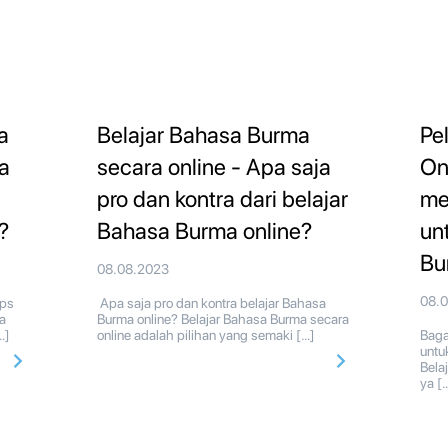
a
Belajar Bahasa Burma
Pe
a
secara online - Apa saja
On
pro dan kontra dari belajar
me
?
Bahasa Burma online?
un
Bu
08.08.2023
08.
ips
Apa saja pro dan kontra belajar Bahasa
a
Burma online? Belajar Bahasa Burma secara
…]
online adalah pilihan yang semaki […]
Baga
untu
Bela
ya [