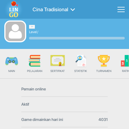
Cina Tradisional
Level
/
MAIN
PELAJARAN
SERTIFIKAT
STATISTIK
TURNAMEN
RATI
Pemain online
Aktif
Game dimainkan hari ini
4031