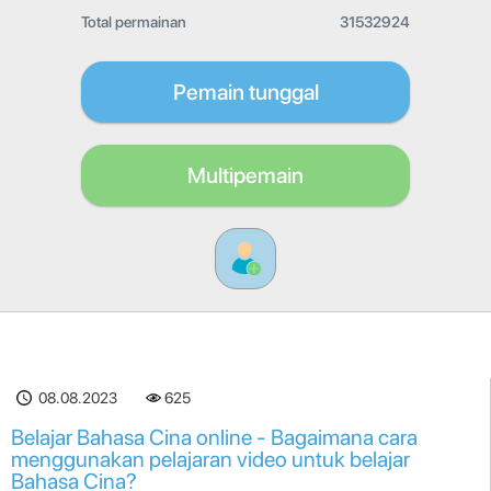
Total permainan
31532924
Pemain tunggal
Multipemain
08.08.2023
625
Belajar Bahasa Cina online - Bagaimana cara
menggunakan pelajaran video untuk belajar
Bahasa Cina?