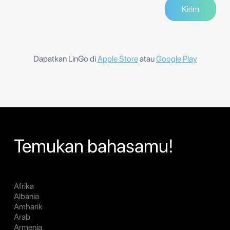
Dapatkan LinGo di
Apple Store
atau
Google Play
Temukan bahasamu!
Afrika
Albania
Amharik
Arab
Armenia