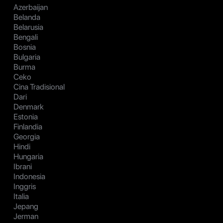
Azerbaijan
Belanda
Belarusia
Bengali
Bosnia
Bulgaria
Burma
Ceko
Cina Tradisional
Dari
Denmark
Estonia
Finlandia
Georgia
Hindi
Hungaria
Ibrani
Indonesia
Inggris
Italia
Jepang
Jerman