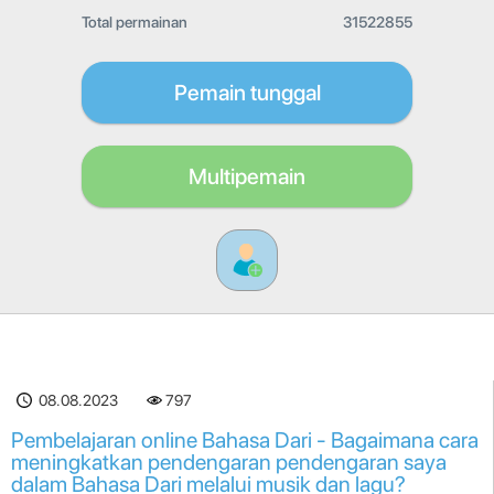
Total permainan
31522855
Pemain tunggal
Multipemain
08.08.2023
797
Pembelajaran online Bahasa Dari - Bagaimana cara
meningkatkan pendengaran pendengaran saya
dalam Bahasa Dari melalui musik dan lagu?