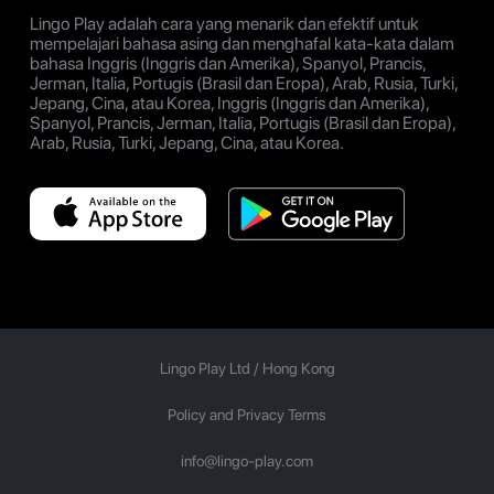
Lingo Play adalah cara yang menarik dan efektif untuk
mempelajari bahasa asing dan menghafal kata-kata dalam
bahasa Inggris (Inggris dan Amerika), Spanyol, Prancis,
Jerman, Italia, Portugis (Brasil dan Eropa), Arab, Rusia, Turki,
Jepang, Cina, atau Korea, Inggris (Inggris dan Amerika),
Spanyol, Prancis, Jerman, Italia, Portugis (Brasil dan Eropa),
Arab, Rusia, Turki, Jepang, Cina, atau Korea.
Lingo Play Ltd /
Hong Kong
Policy and Privacy Terms
info@lingo-play.com