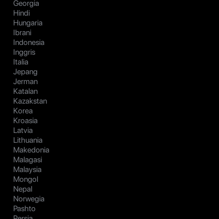
Georgia
Hindi
Hungaria
Ibrani
Indonesia
Inggris
Italia
Jepang
Jerman
Katalan
Kazakstan
Korea
Kroasia
Latvia
Lithuania
Makedonia
Malagasi
Malaysia
Mongol
Nepal
Norwegia
Pashto
Persia