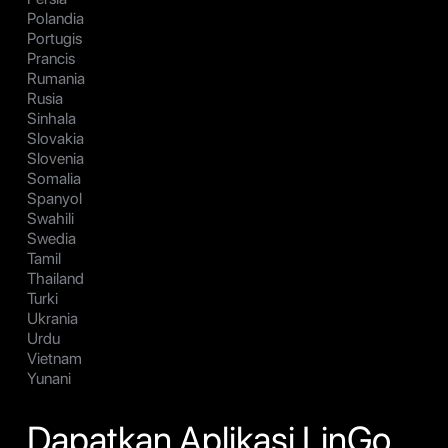
Polandia
Portugis
Prancis
Rumania
Rusia
Sinhala
Slovakia
Slovenia
Somalia
Spanyol
Swahili
Swedia
Tamil
Thailand
Turki
Ukrania
Urdu
Vietnam
Yunani
Dapatkan Aplikasi LinGo