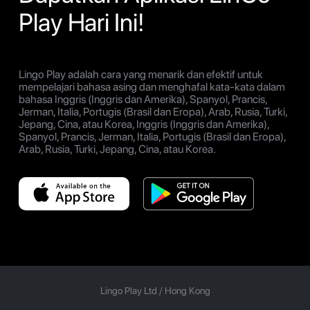
Play Hari Ini!
Lingo Play adalah cara yang menarik dan efektif untuk
mempelajari bahasa asing dan menghafal kata-kata dalam
bahasa Inggris (Inggris dan Amerika), Spanyol, Prancis,
Jerman, Italia, Portugis (Brasil dan Eropa), Arab, Rusia, Turki,
Jepang, Cina, atau Korea, Inggris (Inggris dan Amerika),
Spanyol, Prancis, Jerman, Italia, Portugis (Brasil dan Eropa),
Arab, Rusia, Turki, Jepang, Cina, atau Korea.
Lingo Play Ltd /
Hong Kong