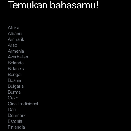
Temukan bahasamu!
Afrika
Albania
Amharik
Arab
Armenia
Azerbaijan
Belanda
Belarusia
Bengali
Bosnia
Bulgaria
Burma
Ceko
Cina Tradisional
Dari
Denmark
Estonia
Finlandia