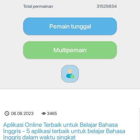
Total permainan
31529854
Pemain tunggal
Multipemain
08.08.2023
3465
Aplikasi Online Terbaik untuk Belajar Bahasa
Inggris - 5 aplikasi terbaik untuk belajar Bahasa
Inggris dalam waktu singkat