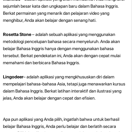
sejumlah besar kata dan ungkapan baru dalam Bahasa Inggris.
Berkat permainan yang menarik dan pelajaran video yang
menghibur, Anda akan belajar dengan senang hati.
Rosetta Stone
– adalah sebuah aplikasi yang menggunakan
metodologi pencelupan bahasa secara menyeluruh. Anda akan
belajar Bahasa Inggris hanya dengan menggunakan bahasa
tersebut. Berkat pendekatan ini, Anda akan dengan cepat mulai
memahami dan berbicara Bahasa Inggris.
Lingodeer
– adalah aplikasi yang mengkhususkan diri dalam
mempelajari bahasa-bahasa Asia, tetapi juga menawarkan kursus
dalam Bahasa Inggris. Berkat latihan interaktif dan ilustrasi yang
jelas, Anda akan belajar dengan cepat dan efisien.
Apa pun aplikasi yang Anda pilih, ingatlah bahwa untuk berhasil
belajar Bahasa Inggris, Anda perlu belajar dan berlatih secara