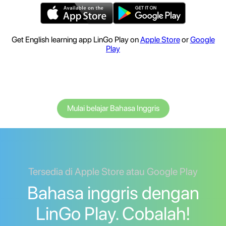
Get English learning app LinGo Play on
Apple Store
or
Google
Play
Mulai belajar Bahasa Inggris
Tersedia di Apple Store atau Google Play
Bahasa inggris dengan
LinGo Play. Cobalah!