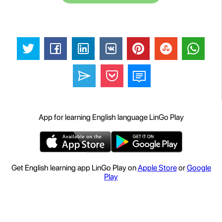
App for learning English language LinGo Play
Get English learning app LinGo Play on
Apple Store
or
Google
Play