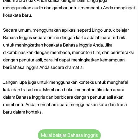
belum atau tidak Anda kuasai dengan baik. Lingo juga
menggunakan audio dan gambar untuk membantu Anda mengingat
kosakata baru.
Secara umum, menggunakan aplikasi seperti Lingo untuk belajar
Bahasa Inggris secara online dengan kartu adalah cara terbaik
untuk meningkatkan kosakata Bahasa Inggris Anda. Jika
dikombinasikan dengan membaca, menonton film, dan berinteraksi
dengan penutur asli, cara ini dapat meningkatkan kemampuan
berBahasa Inggris Anda secara dramatis.
Jangan lupa juga untuk menggunakan konteks untuk menghafal
kata dan frasa baru. Membaca buku, menonton film dan acara
dalam Bahasa Inggris dan berbicara dengan penutur asli akan
membantu Anda memahami cara menggunakan kata dan frasa
baru dalam konteks.
Mulai belajar Bahasa Inggris