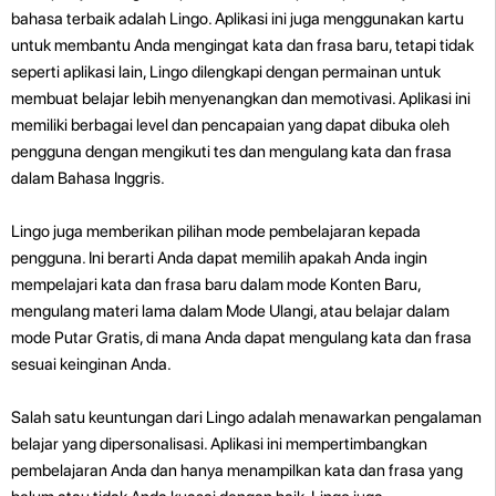
bahasa terbaik adalah Lingo. Aplikasi ini juga menggunakan kartu
untuk membantu Anda mengingat kata dan frasa baru, tetapi tidak
seperti aplikasi lain, Lingo dilengkapi dengan permainan untuk
membuat belajar lebih menyenangkan dan memotivasi. Aplikasi ini
memiliki berbagai level dan pencapaian yang dapat dibuka oleh
pengguna dengan mengikuti tes dan mengulang kata dan frasa
dalam Bahasa Inggris.
Lingo juga memberikan pilihan mode pembelajaran kepada
pengguna. Ini berarti Anda dapat memilih apakah Anda ingin
mempelajari kata dan frasa baru dalam mode Konten Baru,
mengulang materi lama dalam Mode Ulangi, atau belajar dalam
mode Putar Gratis, di mana Anda dapat mengulang kata dan frasa
sesuai keinginan Anda.
Salah satu keuntungan dari Lingo adalah menawarkan pengalaman
belajar yang dipersonalisasi. Aplikasi ini mempertimbangkan
pembelajaran Anda dan hanya menampilkan kata dan frasa yang