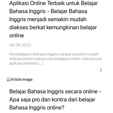
Aplikasi Online Terbaik untuk Belajar
Bahasa Inggris - Belajar Bahasa
Inggris menjadi semakin mudah
diakses berkat kemungkinan belajar
online
08.08.2023
Pembelajaran Bahasa Inggris menjadi semakin mudah
diakses berkat adanya pembelajaran online. Ada banyak
aplikasi pembela […]
Belajar Bahasa Inggris secara online -
Apa saja pro dan kontra dari belajar
Bahasa Inggris online?