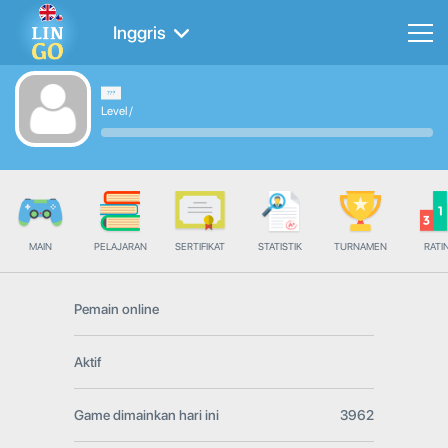
Inggris
Level
/
MAIN
PELAJARAN
SERTIFIKAT
STATISTIK
TURNAMEN
RATI
Pemain online
Aktif
Game dimainkan hari ini
3962