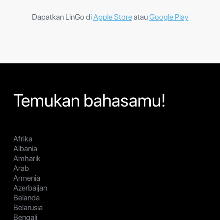
Dapatkan LinGo di
Apple Store
atau
Google Play
Temukan bahasamu!
Afrika
Albania
Amharik
Arab
Armenia
Azerbaijan
Belanda
Belarusia
Bengali