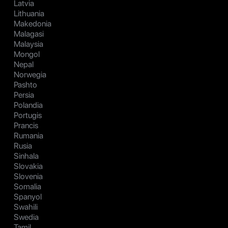
Latvia
Lithuania
Makedonia
Malagasi
Malaysia
Mongol
Nepal
Norwegia
Pashto
Persia
Polandia
Portugis
Prancis
Rumania
Rusia
Sinhala
Slovakia
Slovenia
Somalia
Spanyol
Swahili
Swedia
Tamil