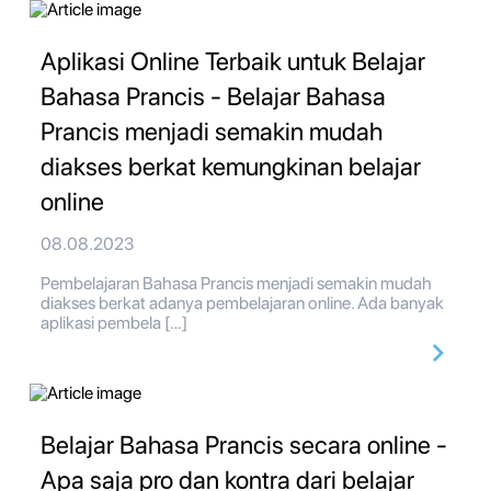
Aplikasi Online Terbaik untuk Belajar
Bahasa Prancis - Belajar Bahasa
Prancis menjadi semakin mudah
diakses berkat kemungkinan belajar
online
08.08.2023
Pembelajaran Bahasa Prancis menjadi semakin mudah
diakses berkat adanya pembelajaran online. Ada banyak
aplikasi pembela […]
Belajar Bahasa Prancis secara online -
Apa saja pro dan kontra dari belajar