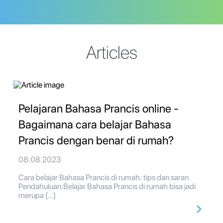
Articles
Pelajaran Bahasa Prancis online -
Bagaimana cara belajar Bahasa
Prancis dengan benar di rumah?
08.08.2023
Cara belajar Bahasa Prancis di rumah: tips dan saran
Pendahuluan:Belajar Bahasa Prancis di rumah bisa jadi
merupa […]