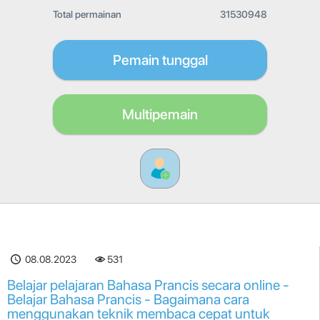
Total permainan
31530948
Pemain tunggal
Multipemain
08.08.2023
531
Belajar pelajaran Bahasa Prancis secara online -
Belajar Bahasa Prancis - Bagaimana cara
menggunakan teknik membaca cepat untuk