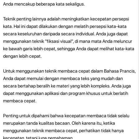
Anda mencakup beberapa kata sekaligus.
Teknik penting lainnya adalah meningkatkan kecepatan persepsi
kata. Hal ini dapat dilakukan dengan melatih persepsi kata-kata
secara keseluruhan daripada secara individual. Anda juga dapat
menggunakan teknik "fiksasi visual", di mana mata Anda meluncur
ke bawah garis lebih cepat, sehingga Anda dapat melihat kata-kata
dengan lebih cepat.
Untuk menggunakan teknik membaca cepat dalam Bahasa Prancis,
Anda dapat memulai dengan membaca teks yang mudah dan
secara bertahap beralih ke materi yang lebih kompleks. Anda juga
dapat menggunakan aplikasi dan program khusus untuk berlatih
membaca cepat.
Penting untuk dipahami bahwa kecepatan membaca tidak selalu
merupakan tanda kualitas bacaan. Oleh karena itu, ketika
menggunakan teknik membaca cepat, perhatikan tidak hanya
kecepatan, tetapi juga pemahaman.