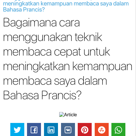
meningkatkan kemampuan membaca saya dalam
Bahasa Prancis?
Bagaimana cara
menggunakan teknik
membaca cepat untuk
meningkatkan kemampuan
membaca saya dalam
Bahasa Prancis?