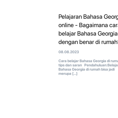
Pelajaran Bahasa Geor
online - Bagaimana car
belajar Bahasa Georgia
dengan benar di rumah
08.08.2023
Cara belajar Bahasa Georgia di rum
tips dan saran Pendahuluan:Belaja
Bahasa Georgia di rumah bisa jadi
merupa […]