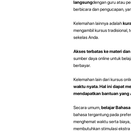
langsung
dengan guru atau pe
berbicara dan pengucapan, ya
Kelemahan lainnya adalah
kur
mengambil kursus tradisional, t
sekelas Anda.
Akses terbatas ke materi da
sumber daya online untuk bela
berbayar.
Kelemahan lain dari kursus on
waktu nyata. Hal ini dapat m
mendapatkan bantuan yang 
Secara umum,
belajar Bahasa
bahasa tergantung pada prefere
menghemat waktu serta biaya, 
membutuhkan stimulasi ekstra d