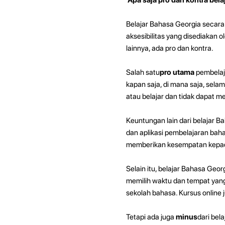
Belajar Bahasa Georgia secara 
aksesibilitas yang disediakan 
lainnya, ada pro dan kontra.
Salah satu
pro utama
pembelaj
kapan saja, di mana saja, sela
atau belajar dan tidak dapat me
Keuntungan lain dari belajar B
dan aplikasi pembelajaran bah
memberikan kesempatan kepada
Selain itu, belajar Bahasa Ge
memilih waktu dan tempat yang
sekolah bahasa. Kursus online j
Tetapi ada juga
minus
dari bel