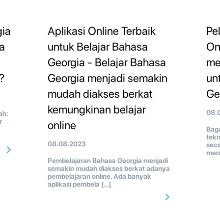
gia
Aplikasi Online Terbaik
Pe
a
untuk Belajar Bahasa
On
Georgia - Belajar Bahasa
me
?
Georgia menjadi semakin
un
mudah diakses berkat
Ge
kemungkinan belajar
08.
ah:
r
online
Bag
tekn
08.08.2023
seca
mer
Pembelajaran Bahasa Georgia menjadi
semakin mudah diakses berkat adanya
pembelajaran online. Ada banyak
aplikasi pembela […]