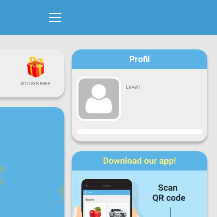
Profil
30 DAYS FREE
Level
|
Progres
Sen
Sel
Rab
Kam