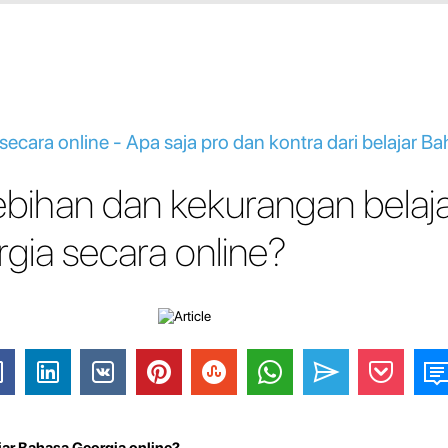
secara online - Apa saja pro dan kontra dari belajar B
ebihan dan kekurangan belaj
gia secara online?
jar Bahasa Georgia online?