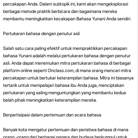
percakapan Anda. Dalam subtopik ini, kami akan mengeksplorasi
berbagai metode praktik berbicara dan bagaimana mereka
membantu meningkatkan kecakapan Bahasa Yunani Anda sendiri.
Pertukaran bahasa dengan penutur asli
Salah satu cara paling efektif untuk mempraktikkan percakapan
bahasa Yunani adalah melalui pertukaran bahasa dengan penutur
asli. Anda dapat menemukan mitra pertukaran bahasa di berbagai
platform online seperti Onclass.com, di mana orang mencari mitra
percakapan untuk bertukar keterampilan bahasa. Mitra ini biasanya
tertarik untuk mempelajari bahasa ibu Anda juga, menciptakan
pertukaran yang saling menguntungkan yang membantu kedua
belah pihak meningkatkan keterampilan mereka.
Berpartisipasi dalam pertemuan dan acara bahasa
Banyak kota mengatur pertemuan dan peristiwa bahasa di mana
orang -orang dari berbagai negara dan budaya berkumpul untuk