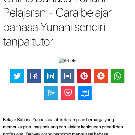
Pelajaran - Cara belajar
bahasa Yunani sendiri
tanpa tutor
Belajar Bahasa Yunani adalah keterampilan berharga yang
membuka pintu bagi peluang baru dalam kehidupan pribadi dan
profesional. Banyak orang bermimpi menguasai bahasa