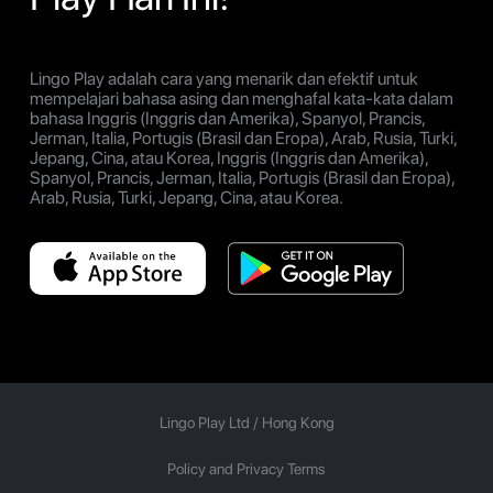
Lingo Play adalah cara yang menarik dan efektif untuk
mempelajari bahasa asing dan menghafal kata-kata dalam
bahasa Inggris (Inggris dan Amerika), Spanyol, Prancis,
Jerman, Italia, Portugis (Brasil dan Eropa), Arab, Rusia, Turki,
Jepang, Cina, atau Korea, Inggris (Inggris dan Amerika),
Spanyol, Prancis, Jerman, Italia, Portugis (Brasil dan Eropa),
Arab, Rusia, Turki, Jepang, Cina, atau Korea.
Lingo Play Ltd /
Hong Kong
Policy and Privacy Terms