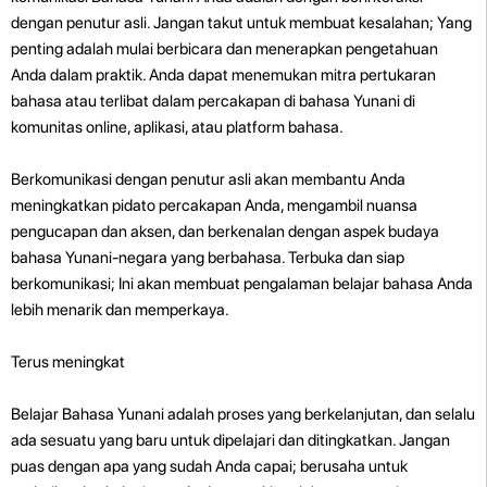
dengan penutur asli. Jangan takut untuk membuat kesalahan; Yang
penting adalah mulai berbicara dan menerapkan pengetahuan
Anda dalam praktik. Anda dapat menemukan mitra pertukaran
bahasa atau terlibat dalam percakapan di bahasa Yunani di
komunitas online, aplikasi, atau platform bahasa.
Berkomunikasi dengan penutur asli akan membantu Anda
meningkatkan pidato percakapan Anda, mengambil nuansa
pengucapan dan aksen, dan berkenalan dengan aspek budaya
bahasa Yunani-negara yang berbahasa. Terbuka dan siap
berkomunikasi; Ini akan membuat pengalaman belajar bahasa Anda
lebih menarik dan memperkaya.
Terus meningkat
Belajar Bahasa Yunani adalah proses yang berkelanjutan, dan selalu
ada sesuatu yang baru untuk dipelajari dan ditingkatkan. Jangan
puas dengan apa yang sudah Anda capai; berusaha untuk