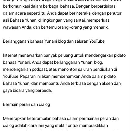
berkomunikasi dalam berbagai bahasa. Dengan berpartisipasi
dalam acara seperti itu, Anda dapat berinteraksi dengan penutur
asli Bahasa Yunani di lingkungan yang santai, memperluas
wawasan Anda, dan bertemu orang -orang yang menarik.
Berlangganan bahasa Yunani blog dan saluran YouTube
Internet menawarkan banyak peluang untuk mendengarkan pidato
bahasa Yunani. Anda dapat berlangganan Yunani blog,
mendengarkan podcast, atau menonton saluran pendidikan di
YouTube. Paparan ini akan membenamkan Anda dalam pidato
Bahasa Yunani dan membantu Anda terbiasa dengan aksen dan
gaya bicara yang berbeda.
Bermain peran dan dialog
Menerapkan keterampilan bahasa dalam permainan peran dan
dialog adalah cara lain yang efektif untuk mempraktikkan