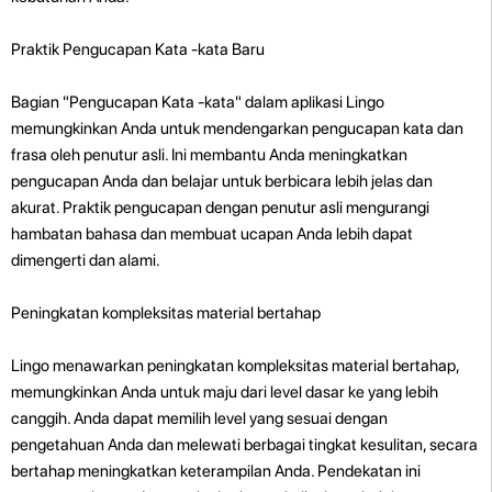
Praktik Pengucapan Kata -kata Baru
Bagian "Pengucapan Kata -kata" dalam aplikasi Lingo
memungkinkan Anda untuk mendengarkan pengucapan kata dan
frasa oleh penutur asli. Ini membantu Anda meningkatkan
pengucapan Anda dan belajar untuk berbicara lebih jelas dan
akurat. Praktik pengucapan dengan penutur asli mengurangi
hambatan bahasa dan membuat ucapan Anda lebih dapat
dimengerti dan alami.
Peningkatan kompleksitas material bertahap
Lingo menawarkan peningkatan kompleksitas material bertahap,
memungkinkan Anda untuk maju dari level dasar ke yang lebih
canggih. Anda dapat memilih level yang sesuai dengan
pengetahuan Anda dan melewati berbagai tingkat kesulitan, secara
bertahap meningkatkan keterampilan Anda. Pendekatan ini