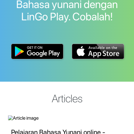
Bahasa yunani dengan
LinGo Play. Cobalah!
Articles
Pelajaran Bahasa Yunani online -