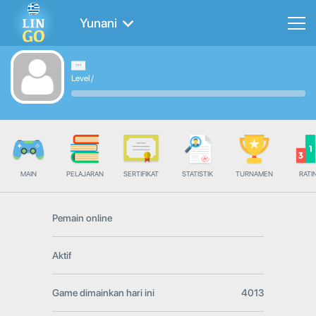
Yunani
Level
/
MAIN
PELAJARAN
SERTIFIKAT
STATISTIK
TURNAMEN
RATI
Pemain online
Aktif
Game dimainkan hari ini
4013