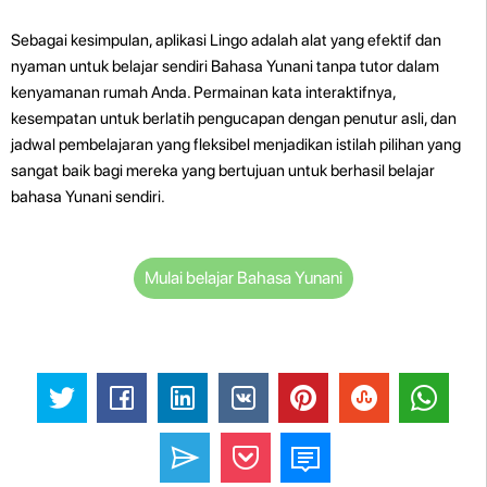
Sebagai kesimpulan, aplikasi Lingo adalah alat yang efektif dan
nyaman untuk belajar sendiri Bahasa Yunani tanpa tutor dalam
kenyamanan rumah Anda. Permainan kata interaktifnya,
kesempatan untuk berlatih pengucapan dengan penutur asli, dan
jadwal pembelajaran yang fleksibel menjadikan istilah pilihan yang
sangat baik bagi mereka yang bertujuan untuk berhasil belajar
bahasa Yunani sendiri.
Mulai belajar Bahasa Yunani