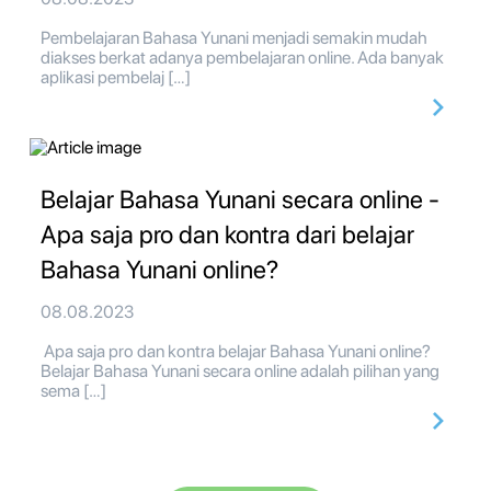
Pembelajaran Bahasa Yunani menjadi semakin mudah
diakses berkat adanya pembelajaran online. Ada banyak
aplikasi pembelaj […]
Belajar Bahasa Yunani secara online -
Apa saja pro dan kontra dari belajar
Bahasa Yunani online?
08.08.2023
Apa saja pro dan kontra belajar Bahasa Yunani online?
Belajar Bahasa Yunani secara online adalah pilihan yang
sema […]