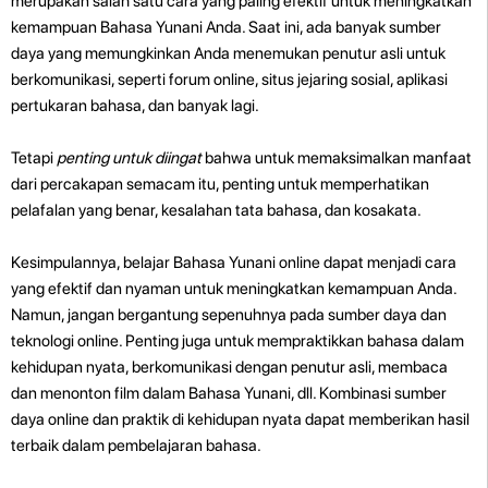
merupakan salah satu cara yang paling efektif untuk meningkatkan
kemampuan Bahasa Yunani Anda. Saat ini, ada banyak sumber
daya yang memungkinkan Anda menemukan penutur asli untuk
berkomunikasi, seperti forum online, situs jejaring sosial, aplikasi
pertukaran bahasa, dan banyak lagi.
Tetapi
penting untuk diingat
bahwa untuk memaksimalkan manfaat
dari percakapan semacam itu, penting untuk memperhatikan
pelafalan yang benar, kesalahan tata bahasa, dan kosakata.
Kesimpulannya, belajar Bahasa Yunani online dapat menjadi cara
yang efektif dan nyaman untuk meningkatkan kemampuan Anda.
Namun, jangan bergantung sepenuhnya pada sumber daya dan
teknologi online. Penting juga untuk mempraktikkan bahasa dalam
kehidupan nyata, berkomunikasi dengan penutur asli, membaca
dan menonton film dalam Bahasa Yunani, dll. Kombinasi sumber
daya online dan praktik di kehidupan nyata dapat memberikan hasil
terbaik dalam pembelajaran bahasa.