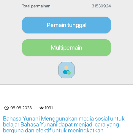
Total permainan
31530924
Pemain tunggal
Multipemain
08.08.2023
1031
Bahasa Yunani Menggunakan media sosial untuk
belajar Bahasa Yunani dapat menjadi cara yang
berguna dan efektif untuk meningkatkan