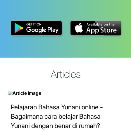
Articles
Pelajaran Bahasa Yunani online -
Bagaimana cara belajar Bahasa
Yunani dengan benar di rumah?