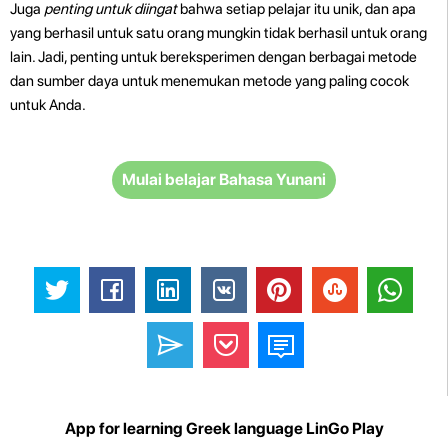
Juga
penting untuk diingat
bahwa setiap pelajar itu unik, dan apa
yang berhasil untuk satu orang mungkin tidak berhasil untuk orang
lain. Jadi, penting untuk bereksperimen dengan berbagai metode
dan sumber daya untuk menemukan metode yang paling cocok
untuk Anda.
Mulai belajar Bahasa Yunani
App for learning Greek language LinGo Play