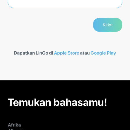
Dapatkan LinGo di
Apple Store
atau
Google Play
Temukan bahasamu!
Afrika