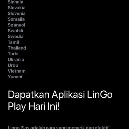
Sinhala
Slovakia
Slovenia
Somalia
Spanyol
Swahili
Swedia
Tamil
Thailand
Turki
Ukrania
Urdu
Vietnam
Yunani
Dapatkan Aplikasi LinGo
Play Hari Ini!
Lingo Play adalah cara yang menarik dan efektif