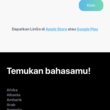
Dapatkan LinGo di
Apple Store
atau
Google Play
Temukan bahasamu!
Afrika
Albania
Amharik
Arab
Armenia