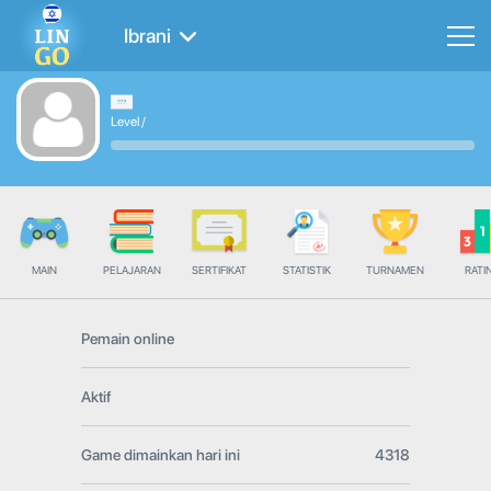
Ibrani
Level
/
MAIN
PELAJARAN
SERTIFIKAT
STATISTIK
TURNAMEN
RATI
Pemain online
Aktif
Game dimainkan hari ini
4318