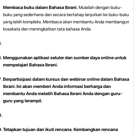
Membaca buku dalam Bahasa Ibrani.
Mulailah dengan buku-
buku yang sederhana dan secara bertahap lanjutkan ke buku-buku
yang lebih kompleks. Membaca akan membantu Anda membangun
kosakata dan meningkatkan tata bahasa Anda.
Menggunakan aplikasi seluler dan sumber daya online untuk
mempelajari Bahasa Ibrani.
Berpartisipasi dalam kursus dan webinar online dalam Bahasa
Ibrani. Ini akan memberi Anda informasi berharga dan
membantu Anda melatih Bahasa Ibrani Anda dengan guru-
guru yang terampil.
Tetapkan tujuan dan ikuti rencana.
Kembangkan rencana