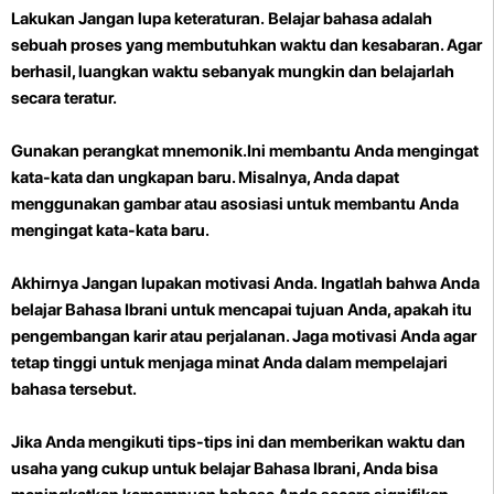
Lakukan Jangan lupa keteraturan.
Belajar bahasa adalah
sebuah proses yang membutuhkan waktu dan kesabaran. Agar
berhasil, luangkan waktu sebanyak mungkin dan belajarlah
secara teratur.
Gunakan perangkat mnemonik.
Ini membantu Anda mengingat
kata-kata dan ungkapan baru. Misalnya, Anda dapat
menggunakan gambar atau asosiasi untuk membantu Anda
mengingat kata-kata baru.
Akhirnya Jangan lupakan motivasi Anda.
Ingatlah bahwa Anda
belajar Bahasa Ibrani untuk mencapai tujuan Anda, apakah itu
pengembangan karir atau perjalanan. Jaga motivasi Anda agar
tetap tinggi untuk menjaga minat Anda dalam mempelajari
bahasa tersebut.
Jika Anda mengikuti tips-tips ini dan memberikan waktu dan
usaha yang cukup untuk belajar Bahasa Ibrani, Anda bisa