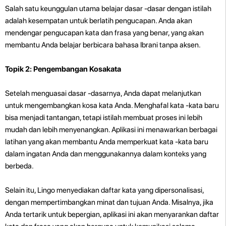
Salah satu keunggulan utama belajar dasar -dasar dengan istilah
adalah kesempatan untuk berlatih pengucapan. Anda akan
mendengar pengucapan kata dan frasa yang benar, yang akan
membantu Anda belajar berbicara bahasa Ibrani tanpa aksen.
Topik 2: Pengembangan Kosakata
Setelah menguasai dasar -dasarnya, Anda dapat melanjutkan
untuk mengembangkan kosa kata Anda. Menghafal kata -kata baru
bisa menjadi tantangan, tetapi istilah membuat proses ini lebih
mudah dan lebih menyenangkan. Aplikasi ini menawarkan berbagai
latihan yang akan membantu Anda memperkuat kata -kata baru
dalam ingatan Anda dan menggunakannya dalam konteks yang
berbeda.
Selain itu, Lingo menyediakan daftar kata yang dipersonalisasi,
dengan mempertimbangkan minat dan tujuan Anda. Misalnya, jika
Anda tertarik untuk bepergian, aplikasi ini akan menyarankan daftar