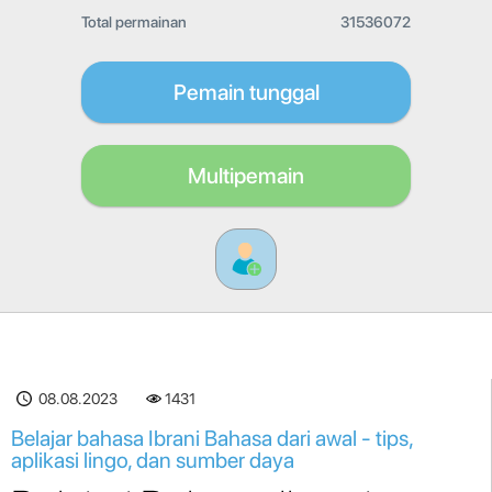
Total permainan
31536072
Pemain tunggal
Multipemain
08.08.2023
1431
Belajar bahasa Ibrani Bahasa dari awal - tips,
aplikasi lingo, dan sumber daya