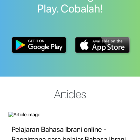
Play. Cobalah!
Articles
Pelajaran Bahasa Ibrani online -
Bagaimana cara belajar Bahasa Ibrani