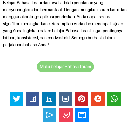
Belajar Bahasa Ibrani dari awal adalah perjalanan yang
menyenangkan dan bermanfaat. Dengan mengikuti saran kami dan
menggunakan lingo aplikasi pendidikan, Anda dapat secara
signifikan meningkatkan keterampilan Anda dan mencapai tujuan
yang Anda inginkan dalam belajar Bahasa Ibrani. Ingat pentingnya
latihan, konsistensi, dan motivasi diri. Semoga berhasil dalam
perjalanan bahasa Anda!
Mulai belajar Bahasa Ibrani