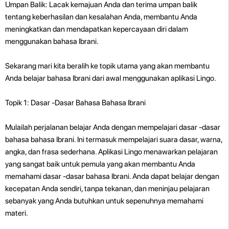
Umpan Balik: Lacak kemajuan Anda dan terima umpan balik
tentang keberhasilan dan kesalahan Anda, membantu Anda
meningkatkan dan mendapatkan kepercayaan diri dalam
menggunakan bahasa Ibrani.
Sekarang mari kita beralih ke topik utama yang akan membantu
Anda belajar bahasa Ibrani dari awal menggunakan aplikasi Lingo.
Topik 1: Dasar -Dasar Bahasa Bahasa Ibrani
Mulailah perjalanan belajar Anda dengan mempelajari dasar -dasar
bahasa bahasa Ibrani. Ini termasuk mempelajari suara dasar, warna,
angka, dan frasa sederhana. Aplikasi Lingo menawarkan pelajaran
yang sangat baik untuk pemula yang akan membantu Anda
memahami dasar -dasar bahasa Ibrani. Anda dapat belajar dengan
kecepatan Anda sendiri, tanpa tekanan, dan meninjau pelajaran
sebanyak yang Anda butuhkan untuk sepenuhnya memahami
materi.