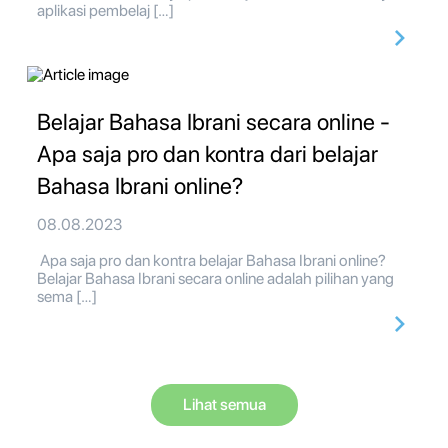
aplikasi pembelaj […]
Belajar Bahasa Ibrani secara online -
Apa saja pro dan kontra dari belajar
Bahasa Ibrani online?
08.08.2023
Apa saja pro dan kontra belajar Bahasa Ibrani online?
Belajar Bahasa Ibrani secara online adalah pilihan yang
sema […]
Lihat semua