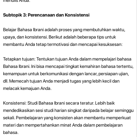
menulis Anda.
Subtopik 3: Perencanaan dan Konsistensi
Belajar Bahasa Ibrani adalah proses yang membutuhkan waktu,
upaya, dan konsistensi. Berikut adalah beberapa tips untuk
membantu Anda tetap termotivasi dan mencapai kesuksesan:
Tetapkan tujuan: Tentukan tujuan Anda dalam mempelajari bahasa
Bahasa Ibrani. Ini bisa mencapai tingkat kemahiran bahasa tertentu,
kemampuan untuk berkomunikasi dengan lancar, persiapan ujian,
dll. Memecah tujuan Anda menjadi tugas yang lebih kecil dan
melacak kemajuan Anda.
Konsistensi: Studi Bahasa Ibrani secara teratur. Lebih baik
mendedikasikan sesi studi harian singkat daripada belajar seminggu
sekali. Pembelajaran yang konsisten akan membantu memperkuat
materi dan mempertahankan minat Anda dalam pembelajaran
bahasa.