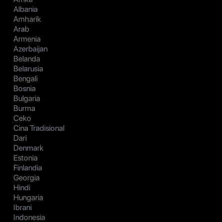
Albania
Amharik
Arab
Armenia
Azerbaijan
Belanda
Belarusia
Bengali
Bosnia
Bulgaria
Burma
Ceko
Cina Tradisional
Dari
Denmark
Estonia
Finlandia
Georgia
Hindi
Hungaria
Ibrani
Indonesia