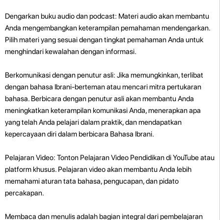
Dengarkan buku audio dan podcast: Materi audio akan membantu
Anda mengembangkan keterampilan pemahaman mendengarkan.
Pilih materi yang sesuai dengan tingkat pemahaman Anda untuk
menghindari kewalahan dengan informasi.
Berkomunikasi dengan penutur asli: Jika memungkinkan, terlibat
dengan bahasa Ibrani-berteman atau mencari mitra pertukaran
bahasa. Berbicara dengan penutur asli akan membantu Anda
meningkatkan keterampilan komunikasi Anda, menerapkan apa
yang telah Anda pelajari dalam praktik, dan mendapatkan
kepercayaan diri dalam berbicara Bahasa Ibrani.
Pelajaran Video: Tonton Pelajaran Video Pendidikan di YouTube atau
platform khusus. Pelajaran video akan membantu Anda lebih
memahami aturan tata bahasa, pengucapan, dan pidato
percakapan.
Membaca dan menulis adalah bagian integral dari pembelajaran