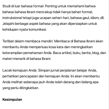
Studi di luar bahasa formal: Penting untuk memahami bahwa
bahasa bahasa Ibrani mencakup tidak hanya bahan formal,
instruksional tetapi juga ucapan sehari-hari, bahasa gaul, idiom, dll.
Jelajahi berbagai aspek bahasa yang akan dipersiapkan untuk
kehidupan nyata komunikasi.
Terlibat dalam membaca mandiri: Membaca di Bahasa Ibrani akan
membantu Anda memperluas kosa kata dan meningkatkan
keterampilan pemahaman Anda. Baca artikel, buku, berita, blog, dan
materi menarik di bahasa Ibrani.
Lacak kemajuan Anda: Simpan jurnal perjalanan belajar Anda,
perhatikan pencapaian dan kemajuan Anda. Ini akan membantu
Anda melihat seberapa jauh Anda telah datang dan bidang apa
yang perlu ditingkatkan.
Kesimpulan