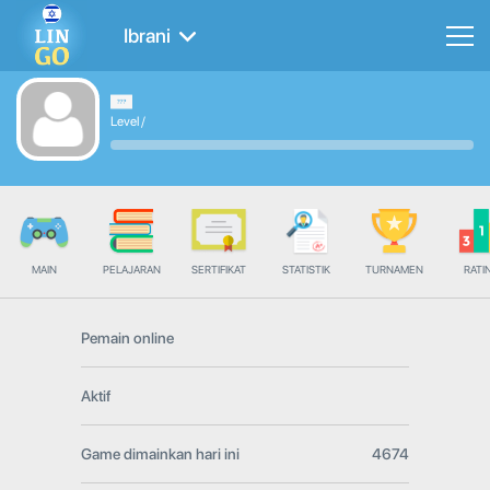
Ibrani
Level
/
MAIN
PELAJARAN
SERTIFIKAT
STATISTIK
TURNAMEN
RATI
Pemain online
Aktif
Game dimainkan hari ini
4674