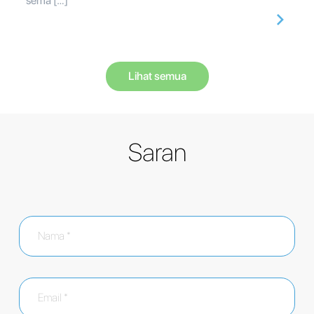
sema […]
Lihat semua
Saran