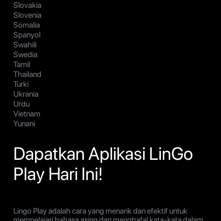
Slovakia
Slovenia
Somalia
Spanyol
Swahili
Swedia
Tamil
Thailand
Turki
Ukrania
Urdu
Vietnam
Yunani
Dapatkan Aplikasi LinGo
Play Hari Ini!
Lingo Play adalah cara yang menarik dan efektif untuk
mempelajari bahasa asing dan menghafal kata-kata dalam