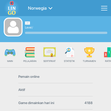
Norwegia
Level
/
MAIN
PELAJARAN
SERTIFIKAT
STATISTIK
TURNAMEN
RATI
Pemain online
Aktif
Game dimainkan hari ini
4188