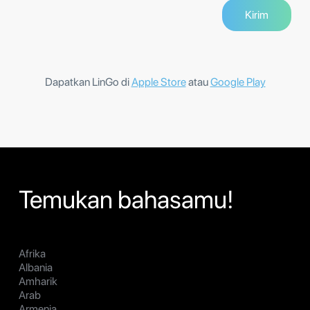
Dapatkan LinGo di
Apple Store
atau
Google Play
Temukan bahasamu!
Afrika
Albania
Amharik
Arab
Armenia