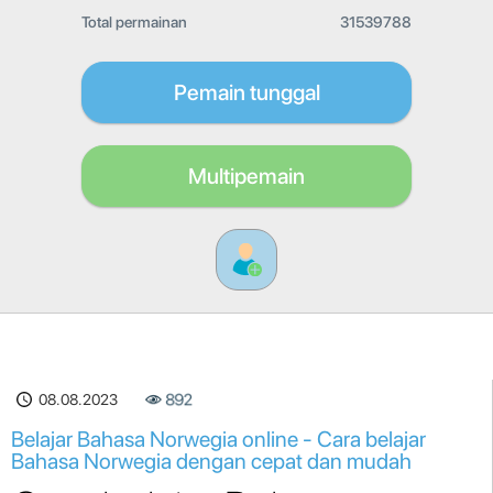
Total permainan
31539788
Pemain tunggal
Multipemain
08.08.2023
892
Belajar Bahasa Norwegia online - Cara belajar
Bahasa Norwegia dengan cepat dan mudah