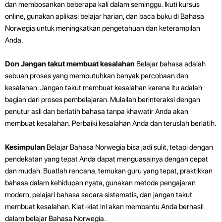
dan membosankan beberapa kali dalam seminggu. Ikuti kursus
online, gunakan aplikasi belajar harian, dan baca buku di Bahasa
Norwegia untuk meningkatkan pengetahuan dan keterampilan
Anda.
Don Jangan takut membuat kesalahan
Belajar bahasa adalah
sebuah proses yang membutuhkan banyak percobaan dan
kesalahan. Jangan takut membuat kesalahan karena itu adalah
bagian dari proses pembelajaran. Mulailah berinteraksi dengan
penutur asli dan berlatih bahasa tanpa khawatir Anda akan
membuat kesalahan. Perbaiki kesalahan Anda dan teruslah berlatih.
Kesimpulan
Belajar Bahasa Norwegia bisa jadi sulit, tetapi dengan
pendekatan yang tepat Anda dapat menguasainya dengan cepat
dan mudah. Buatlah rencana, temukan guru yang tepat, praktikkan
bahasa dalam kehidupan nyata, gunakan metode pengajaran
modern, pelajari bahasa secara sistematis, dan jangan takut
membuat kesalahan. Kiat-kiat ini akan membantu Anda berhasil
dalam belajar Bahasa Norwegia.