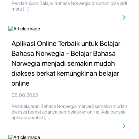
Pendahuluan:Belajar Bahasa Norwegia di rumah bisa jadi
meru […]
Aplikasi Online Terbaik untuk Belajar
Bahasa Norwegia - Belajar Bahasa
Norwegia menjadi semakin mudah
diakses berkat kemungkinan belajar
online
08.08.2023
Pembelajaran Bahasa Norwegia menjadi semakin mudah
diakses berkat adanya pembelajaran online. Ada banyak
aplikasi pembel […]