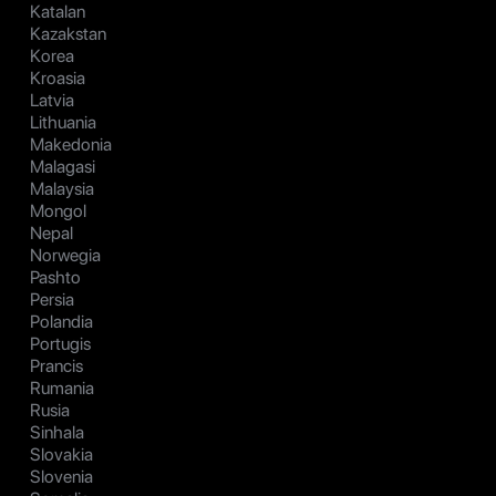
Katalan
Kazakstan
Korea
Kroasia
Latvia
Lithuania
Makedonia
Malagasi
Malaysia
Mongol
Nepal
Norwegia
Pashto
Persia
Polandia
Portugis
Prancis
Rumania
Rusia
Sinhala
Slovakia
Slovenia