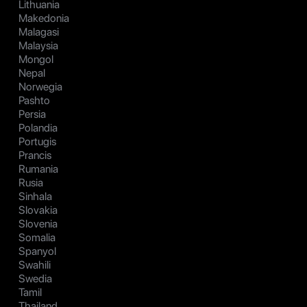
Lithuania
Makedonia
Malagasi
Malaysia
Mongol
Nepal
Norwegia
Pashto
Persia
Polandia
Portugis
Prancis
Rumania
Rusia
Sinhala
Slovakia
Slovenia
Somalia
Spanyol
Swahili
Swedia
Tamil
Thailand