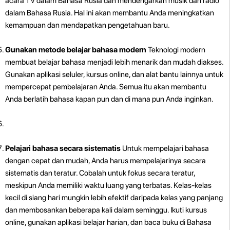
acara TV dalam Bahasa Rusia dan mendengarkan musik dan radio
dalam Bahasa Rusia. Hal ini akan membantu Anda meningkatkan
kemampuan dan mendapatkan pengetahuan baru.
Gunakan metode belajar bahasa modern
Teknologi modern
membuat belajar bahasa menjadi lebih menarik dan mudah diakses.
Gunakan aplikasi seluler, kursus online, dan alat bantu lainnya untuk
mempercepat pembelajaran Anda. Semua itu akan membantu
Anda berlatih bahasa kapan pun dan di mana pun Anda inginkan.
Pelajari bahasa secara sistematis
Untuk mempelajari bahasa
dengan cepat dan mudah, Anda harus mempelajarinya secara
sistematis dan teratur. Cobalah untuk fokus secara teratur,
meskipun Anda memiliki waktu luang yang terbatas. Kelas-kelas
kecil di siang hari mungkin lebih efektif daripada kelas yang panjang
dan membosankan beberapa kali dalam seminggu. Ikuti kursus
online, gunakan aplikasi belajar harian, dan baca buku di Bahasa