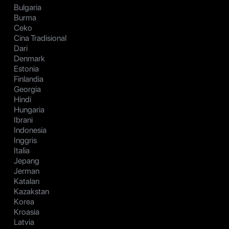
Bulgaria
Burma
Ceko
Cina Tradisional
Dari
Denmark
Estonia
Finlandia
Georgia
Hindi
Hungaria
Ibrani
Indonesia
Inggris
Italia
Jepang
Jerman
Katalan
Kazakstan
Korea
Kroasia
Latvia