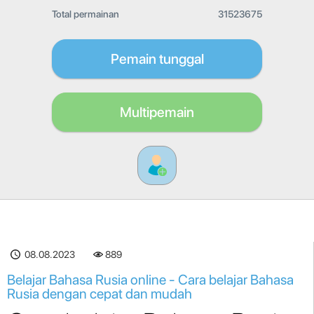
Total permainan
31523675
Pemain tunggal
Multipemain
08.08.2023
889
Belajar Bahasa Rusia online - Cara belajar Bahasa
Rusia dengan cepat dan mudah