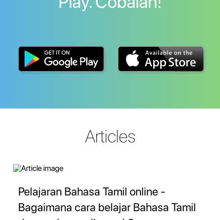
Play. Cobalah!
Articles
Pelajaran Bahasa Tamil online -
Bagaimana cara belajar Bahasa Tamil