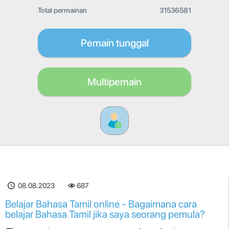
Total permainan
31536581
Pemain tunggal
Multipemain
08.08.2023
687
Belajar Bahasa Tamil online - Bagaimana cara
belajar Bahasa Tamil jika saya seorang pemula?