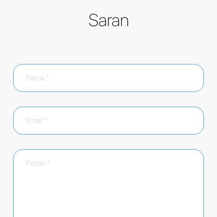
Saran