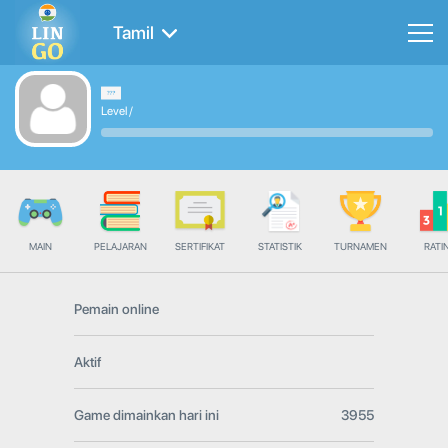
Tamil
Level
/
MAIN
PELAJARAN
SERTIFIKAT
STATISTIK
TURNAMEN
RATI
Pemain online
Aktif
Game dimainkan hari ini
3955