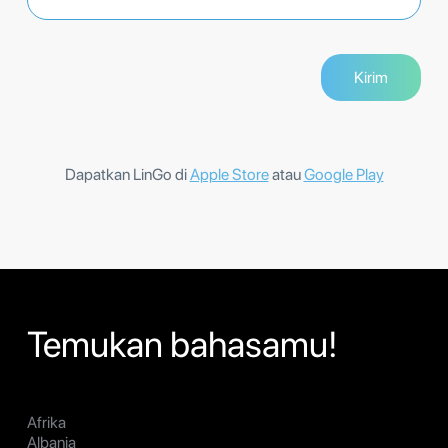
Dapatkan LinGo di
Apple Store
atau
Google Play
Temukan bahasamu!
Afrika
Albania