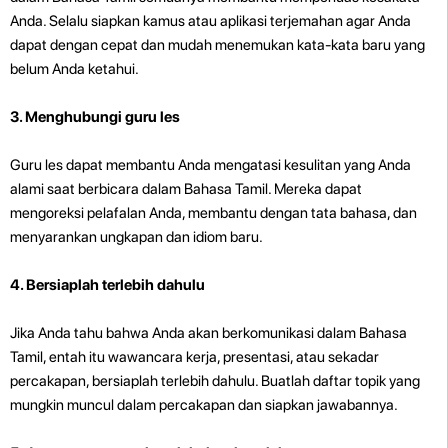
Anda. Selalu siapkan kamus atau aplikasi terjemahan agar Anda
dapat dengan cepat dan mudah menemukan kata-kata baru yang
belum Anda ketahui.
3. Menghubungi guru les
Guru les dapat membantu Anda mengatasi kesulitan yang Anda
alami saat berbicara dalam Bahasa Tamil. Mereka dapat
mengoreksi pelafalan Anda, membantu dengan tata bahasa, dan
menyarankan ungkapan dan idiom baru.
4. Bersiaplah terlebih dahulu
Jika Anda tahu bahwa Anda akan berkomunikasi dalam Bahasa
Tamil, entah itu wawancara kerja, presentasi, atau sekadar
percakapan, bersiaplah terlebih dahulu. Buatlah daftar topik yang
mungkin muncul dalam percakapan dan siapkan jawabannya.