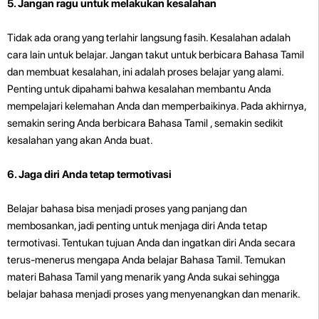
5. Jangan ragu untuk melakukan kesalahan
Tidak ada orang yang terlahir langsung fasih. Kesalahan adalah
cara lain untuk belajar. Jangan takut untuk berbicara Bahasa Tamil
dan membuat kesalahan, ini adalah proses belajar yang alami.
Penting untuk dipahami bahwa kesalahan membantu Anda
mempelajari kelemahan Anda dan memperbaikinya. Pada akhirnya,
semakin sering Anda berbicara Bahasa Tamil , semakin sedikit
kesalahan yang akan Anda buat.
6. Jaga diri Anda tetap termotivasi
Belajar bahasa bisa menjadi proses yang panjang dan
membosankan, jadi penting untuk menjaga diri Anda tetap
termotivasi. Tentukan tujuan Anda dan ingatkan diri Anda secara
terus-menerus mengapa Anda belajar Bahasa Tamil. Temukan
materi Bahasa Tamil yang menarik yang Anda sukai sehingga
belajar bahasa menjadi proses yang menyenangkan dan menarik.