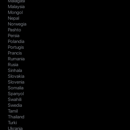
Malagasi
Malaysia
Mongol
Nepal
Norwegia
Pashto
Persia
Polandia
Portugis
Prancis
Rumania
Rusia
Sinhala
Slovakia
Slovenia
Somalia
Spanyol
Swahili
Swedia
Tamil
Thailand
Turki
Ukrania