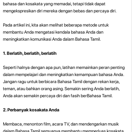
bahasa dan kosakata yang memadai, tetapi tidak dapat
mengekspresikan diri mereka dengan bebas dan percaya diri.
Pada artikel ini, kita akan melihat beberapa metode untuk
membantu Anda mengatasi kendala bahasa Anda dan
meningkatkan komunikasi Anda dalam Bahasa Tamil.
1. Berlatih, berlatih, berlatih
Seperti halnya dengan apa pun, latihan memainkan peran penting
dalam mempelajari dan meningkatkan kemampuan bahasa Anda.
Jangan ragu untuk berbicara Bahasa Tamil dengan rekan kerja,
teman, atau bahkan orang asing. Semakin sering Anda berlatih,
Anda akan semakin percaya diri dan fasih berBahasa Tamil.
2. Perbanyak kosakata Anda
Membaca, menonton film, acara TV, dan mendengarkan musik
dalam Bahasa Tamil semuanya membantu memperluas kosakata