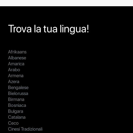
Trova la tua lingua!
Afrikaans
Albanese
Amarica
Arabo
Armena
Azera
Bengalese
Bielorussa
Birmana
Bosniaca
Bulgara
Catalana
Ceco
Cinesi Tradizionali