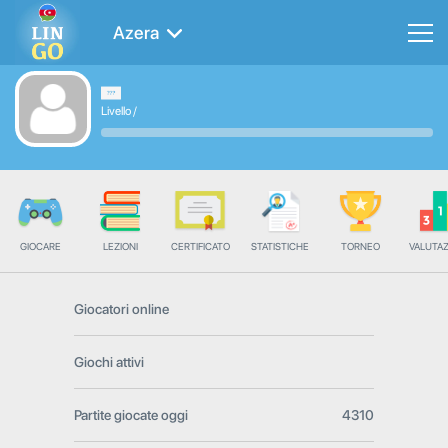
Azera
Livello
/
GIOCARE
LEZIONI
CERTIFICATO
STATISTICHE
TORNEO
VALUTA
Giocatori online
Giochi attivi
Partite giocate oggi
4310